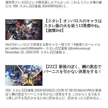
連恒常クレタ2凸クレタ餅武器しかでんかった これもうクレタ俺の嫁
だろ 788: スタレZZZ速報 2024/08/01(木) 1...
【スタレ】オンパロスのキャラは
キャラ
スタレ版の火を追う13英傑やね。
【崩壊3rd】
Ver3.0オンパロスで登場する新キャラ一覧です！#崩壊スターレイル
pic.twitter.com/Ix0t6odwf4— スタレZZZ速報 (@seikyuresya)
November 22, 2024 878: スタレZZZ速報 2...
【ZZZ】新規のぼく、鋼の意志で
ガチャ
バーニスを引かない決意をする！
155: スタレZZZ速報 2024/10/20(日) 13:08:37.58 ID:9dz2sVMc0 新規
ぼく鋼の意志でバーニスを引かない決意をする これからくるであろ
う推しの子を完凸させるために貯めるんだ…貯めるったら貯めるんだ
から ...