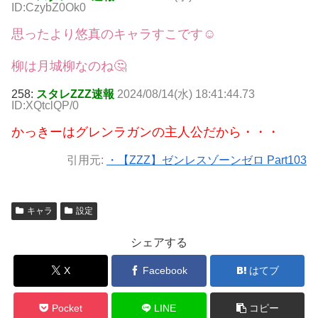
ID:CzybZ0Ok0
思ったより悠真のキャラすこです☺
柳は月城柳なのね🤔
258:
スタレZZZ速報
2024/08/14(水) 18:41:44.73
ID:XQtclQP/0
かっきーはグレンラガンの主人公だから・・・
引用元:
・【ZZZ】ゼンレスゾーンゼロ Part103
キャラ
設定
シェアする
X
Facebook
はてブ
Pocket
LINE
コピー