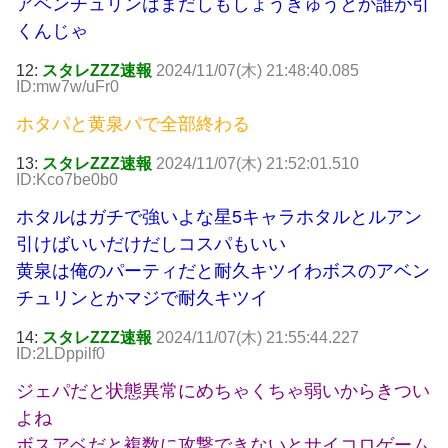
アベンチュリンはまだしもしょうきゅうとか誰が引
くんじゃ
12:
スタレZZZ速報
2024/11/07(木) 21:48:40.085
ID:mw7w/uFr0
ホタパと黄泉パで全部終わる
13:
スタレZZZ速報
2024/11/07(木) 21:52:01.510
ID:Kco7be0b0
ホタルはガチで強いよな星5キャラホタルとルアン
引けばいいだけだしコスパもいい
黄泉は俺のパーティだと耐久キツイわボスのアベン
チュリンとかマジで耐久キツイ
14:
スタレZZZ速報
2024/11/07(木) 21:55:44.227
ID:2LDppilf0
ジェパだと状態異常にめちゃくちゃ弱いからきつい
よね
ボスアベだと複数に攻撃できないとサイコロゲーム