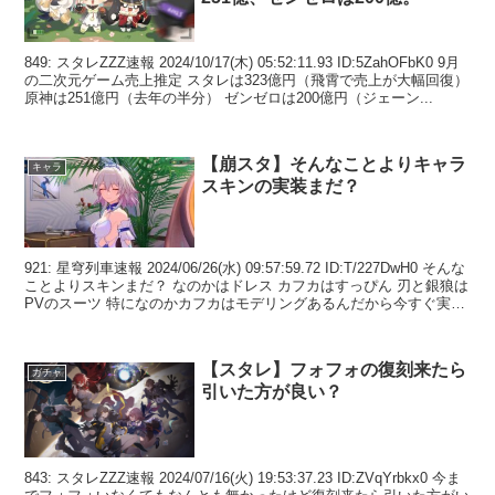
849: スタレZZZ速報 2024/10/17(木) 05:52:11.93 ID:5ZahOFbK0 9月
の二次元ゲーム売上推定 スタレは323億円（飛霄で売上が大幅回復）
原神は251億円（去年の半分） ゼンゼロは200億円（ジェーン...
【崩スタ】そんなことよりキャラ
キャラ
スキンの実装まだ？
921: 星穹列車速報 2024/06/26(水) 09:57:59.72 ID:T/227DwH0 そんな
ことよりスキンまだ？ なのかはドレス カフカはすっぴん 刃と銀狼は
PVのスーツ 特になのかカフカはモデリングあるんだから今すぐ実装
し...
【スタレ】フォフォの復刻来たら
ガチャ
引いた方が良い？
843: スタレZZZ速報 2024/07/16(火) 19:53:37.23 ID:ZVqYrbkx0 今ま