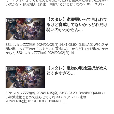
でフォフォいなくてもなんとも無かったけど復刻来たら引いた方がい
いのかな？ 限定耐久は符玄 阿部いるけどどうなの？ 845: スタレ...
【スタレ】彦卿弱いって言われて
キャラ
るけど育成してないからどれだけ
弱いのかわからん…
321: スタレZZZ速報 2024/09/02(月) 14:41:08.90 ID:6LqADJW50 彦が
弱い弱いって言われてもまともに育成しないからどれだけ弱いのかわ
からん 323: スタレZZZ速報 2024/09/02(月) 14...
【スタレ】遺物の取捨選択がめん
スタレ
どくさすぎる…
329: スタレZZZ速報 2024/11/15(金) 23:35:23.20 ID:hNBrFQXM0 い
い加減遺物まとめて掘らせてくれ 333: スタレZZZ速報
2024/11/16(土) 01:31:50.93 ID:rX6bLiB...