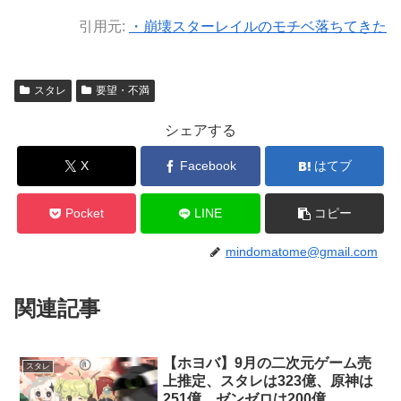
引用元:
・崩壊スターレイルのモチベ落ちてきた
スタレ
要望・不満
シェアする
X
Facebook
はてブ
Pocket
LINE
コピー
mindomatome@gmail.com
関連記事
【ホヨバ】9月の二次元ゲーム売
スタレ
上推定、スタレは323億、原神は
251億、ゼンゼロは200億。