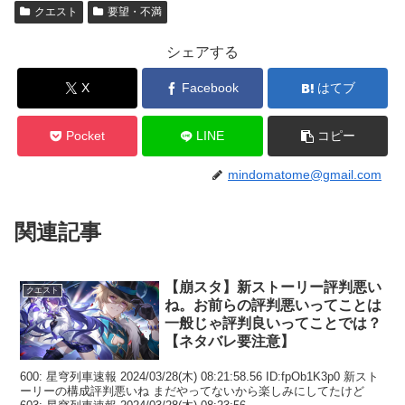
クエスト
要望・不満
シェアする
X
Facebook
はてブ
Pocket
LINE
コピー
mindomatome@gmail.com
関連記事
【崩スタ】新ストーリー評判悪い
クエスト
ね。お前らの評判悪いってことは
一般じゃ評判良いってことでは？
【ネタバレ要注意】
600: 星穹列車速報 2024/03/28(木) 08:21:58.56 ID:fpOb1K3p0 新スト
ーリーの構成評判悪いね まだやってないから楽しみにしてたけど