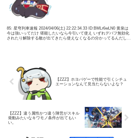
85: 星穹列車速報 2024/04/06(土) 22:22:34.33 ID:BMLr6wLN0 黄泉は
今は強いってだけ 堪能したいなら今引いて使え いずれデバフ無効化
されたり解除する敵が出てきたら使えなくなるの分かってるんだし
特にアタ...
【ZZZ】ホヨバゲーで性能で引くシチュ
エーションなんて見当たらないよな？
【ZZZ】違う属性かつ違う陣営がスキル
発動みたいなキワモノ条件が出てもい
い。