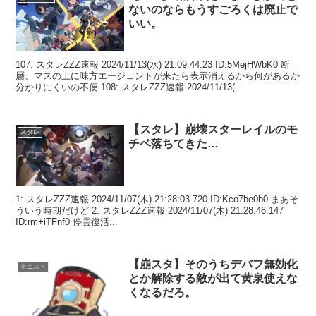
ないのならもうすごろくは廃止で
いい。
107: スタレZZZ速報 2024/11/13(水) 21:09:44.23 ID:5MejHWbK0 断
層、マスの上に味方エージェントが来たら表示消えるから何があるか
分かりにくいの不便 108: スタレZZZ速報 2024/11/13(...
【スタレ】崩壊スターレイルのモ
スタレ
チベ落ちてきた…
1: スタレZZZ速報 2024/11/07(木) 21:28:03.720 ID:Kco7be0b0 まあそ
ういう時期だけど 2: スタレZZZ速報 2024/11/07(木) 21:28:46.147
ID:rm+iTFnf0 停雲復活...
【崩スタ】そのうちデバフ無効化
クエスト
とか解除する敵が出て黄泉使えな
くなるだろ。