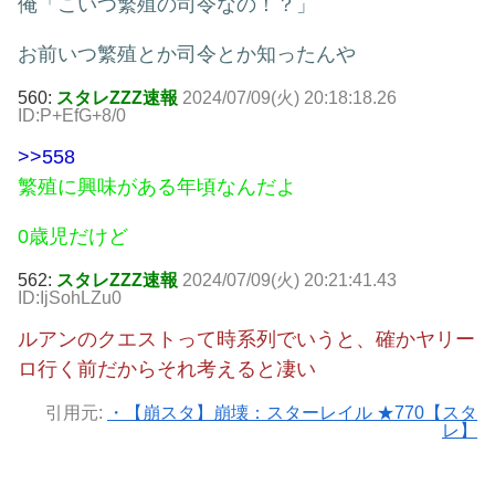
俺「こいつ繁殖の司令なの！？」
お前いつ繁殖とか司令とか知ったんや
560:
スタレZZZ速報
2024/07/09(火) 20:18:18.26
ID:P+EfG+8/0
>>558
繁殖に興味がある年頃なんだよ
0歳児だけど
562:
スタレZZZ速報
2024/07/09(火) 20:21:41.43
ID:IjSohLZu0
ルアンのクエストって時系列でいうと、確かヤリー
ロ行く前だからそれ考えると凄い
引用元:
・【崩スタ】崩壊：スターレイル ★770【スタ
レ】