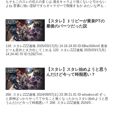
もそもこのスレの住人の多くは 過去キャラより強くないと引かない
よね 普通に強い霊砂ですらギャラガーで我慢するか みたいな声も多
いし ...
【スタレ】トリビーが黄泉PTの
キャラ
最後のパーツだった説
118: スタレZZZ速報 2025/03/17(月) 14:16:24.83 ID:6BwJt0Am0 黄泉
ビーも意外と火力出してくれる 120: スタレZZZ速報 2025/03/17(月)
14:24:40.70 ID:S29ZTnV...
【スタレ】スタレ始めようと思う
スタレ
んだけど今って時期悪い？
266: スタレZZZ速報 2024/09/07(土) 23:38:21.01 ID:wIswkzco0 ずっ
と原神ばっかりやっててやること無くなったからスタレ始めようと思
うんだけど今って時期悪い？ 268: スタレZZZ速報 2024/0...