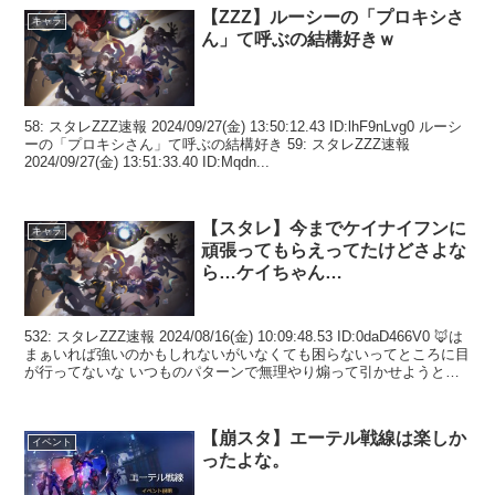
【ZZZ】ルーシーの「プロキシさ
キャラ
ん」て呼ぶの結構好きｗ
58: スタレZZZ速報 2024/09/27(金) 13:50:12.43 ID:lhF9nLvg0 ルーシ
ーの「プロキシさん」て呼ぶの結構好き 59: スタレZZZ速報
2024/09/27(金) 13:51:33.40 ID:Mqdn...
【スタレ】今までケイナイフンに
キャラ
頑張ってもらえってたけどさよな
ら…ケイちゃん…
532: スタレZZZ速報 2024/08/16(金) 10:09:48.53 ID:0daD466V0 🦊は
まぁいれば強いのかもしれないがいなくても困らないってところに目
が行ってないな いつものパターンで無理やり煽って引かせようとす
るやつ...
【崩スタ】エーテル戦線は楽しか
イベント
ったよな。