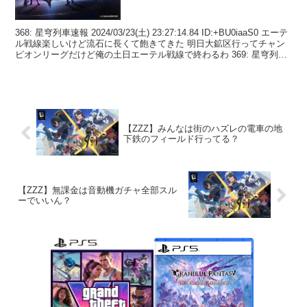
368: 星穹列車速報 2024/03/23(土) 23:27:14.84 ID:+BU0iaaS0 エーテ
ル戦線楽しいけど流石に長くて飽きてきた 明日大鉱区行ってチャン
ピオンリーグだけど俺の土日エーテル戦線で終わるわ 369: 星穹列車
速...
【ZZZ】みんなは街のハズレの電車の地
下鉄のフィールド行ってる？
【ZZZ】無課金は音動機ガチャ全部スル
ーでいいん？