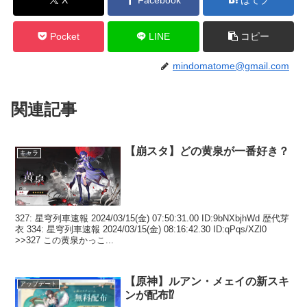
Pocket
LINE
コピー
mindomatome@gmail.com
関連記事
【崩スタ】どの黄泉が一番好き？
キャラ
327: 星穹列車速報 2024/03/15(金) 07:50:31.00 ID:9bNXbjhWd 歴代芽
衣 334: 星穹列車速報 2024/03/15(金) 08:16:42.30 ID:qPqs/XZl0
>>327 この黄泉かっこ...
【原神】ルアン・メェイの新スキ
アップデート
ンが配布⁉