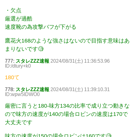
・欠点
厳選が過酷
速度靴の為攻撃バフが下がる
鷹花火168のような強さはないので目指す意味はあ
まりないです🧐
777:
スタレZZZ速報
2024/08/31(土) 11:36:53.96
ID:/dtury+k0
180て
778:
スタレZZZ速報
2024/08/31(土) 11:39:10.31
ID:wpw5IDWO0
厳密に言うと180-味方134の比率で成り立つ動きな
ので味方の速度が140の場合ロビンの速度は170で
大丈夫です
味方の速度が150の場合ロビンは160です🧐