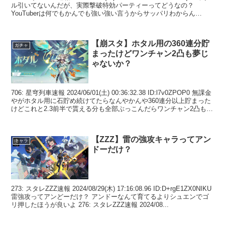
ル引いてないんだが、実際撃破特効パーティーってどうなの？
YouTuberは何でもかんでも強い強い言うからサッパリわからん
209...
【崩スタ】ホタル用の360連分貯
ガチャ
まったけどワンチャン2凸も夢じ
ゃないか？
706: 星穹列車速報 2024/06/01(土) 00:36:32.38 ID:l7v0ZPOP0 無課金
やがホタル用に石貯め続けてたらなんやかんや360連分以上貯まった
けどこれと2.3前半で貰える分も全部ぶっこんだらワンチャン2凸も夢
じ...
【ZZZ】雷の強攻キャラってアン
キャラ
ドーだけ？
273: スタレZZZ速報 2024/08/29(木) 17:16:08.96 ID:D+rgE1ZX0NIKU
雷強攻ってアンどーだけ？ アンドーなんて育てるよりシュエンでゴ
リ押したほうが良いよ 276: スタレZZZ速報 2024/08...