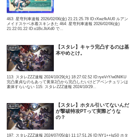
463: 星穹列車速報 2026/02/06(金) 21:21:25.78 ID:rXwzfkAU0 ルアン
メイドスケベ水着スキンきた 464: 星穹列車速報 2026/02/06(金)
21:22:01.22 ID:o1BcJbXd0 で...
【スタレ】キャラ完凸するのは基
ガチャ
本やめとけ。
113: スタレZZZ速報 2024/10/29(火) 18:27:02.52 ID:ryeVrY/w0NIKU
完凸童貞なのもあって黄泉2凸から完凸したいけどアベンチュリンは
素体すらいない 115: スタレZZZ速報 2024/10/29...
【スタレ】ホタル引いてないんだ
キャラ
が撃破特攻PTって実際どうな
の？
197: スタレZZZ速報 2024/07/05(金) 11:17:51.26 ID:NY1++lqS0 ホタ