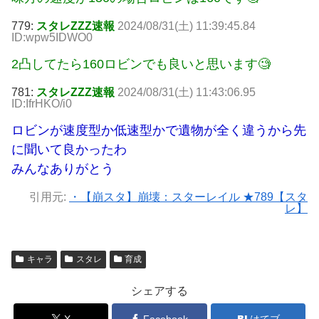
779:
スタレZZZ速報
2024/08/31(土) 11:39:45.84
ID:wpw5IDWO0
2凸してたら160ロビンでも良いと思います🧐
781:
スタレZZZ速報
2024/08/31(土) 11:43:06.95
ID:IfrHKO/i0
ロビンが速度型か低速型かで遺物が全く違うから先
に聞いて良かったわ
みんなありがとう
引用元:
・【崩スタ】崩壊：スターレイル ★789【スタ
レ】
キャラ
スタレ
育成
シェアする
X
Facebook
はてブ