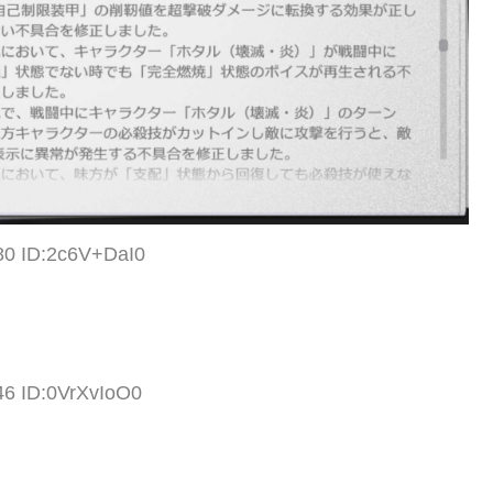
80 ID:2c6V+DaI0
46 ID:0VrXvIoO0