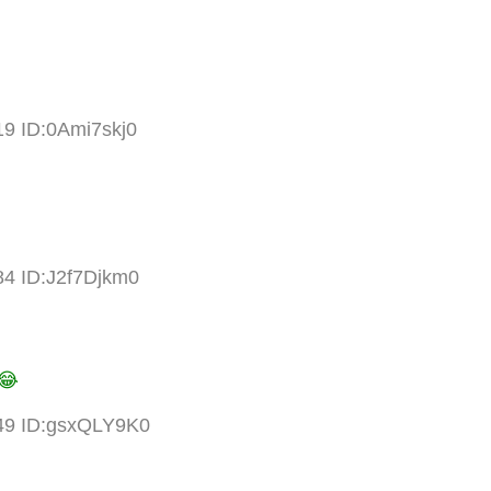
19 ID:0Ami7skj0
84 ID:J2f7Djkm0

.49 ID:gsxQLY9K0