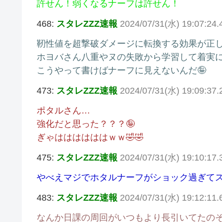
許せん！弱くなるナーフは許せん！
468:
スタレZZZ速報
2024/07/31(水) 19:07:24
靭性値を超撃破ダメージに転換する効果が正
ホヨバさん八重やヌの失敗から学習して着実
こうやって書けばナーフに見えないんだ🤪
473:
スタレZZZ速報
2024/07/31(水) 19:09:37
ポタルさん…
強化だと思った？？？🤪
ぎゃははははははｗｗ🤣🤣
475:
スタレZZZ速報
2024/07/31(水) 19:10:17.
やべえマジでホタルナーフがショック過ぎてス
483:
スタレZZZ速報
2024/07/31(水) 19:12:11
なんか日課の周回がいつもより長引いてたの