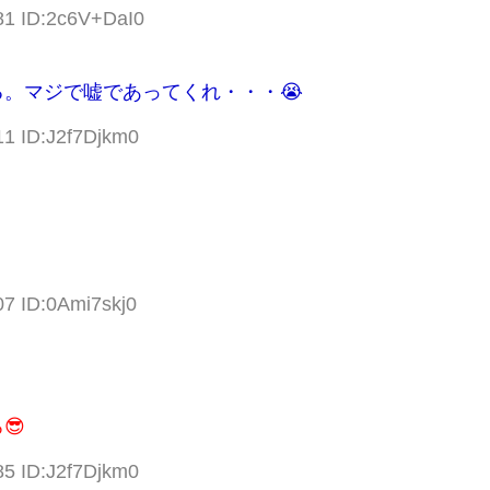
81 ID:2c6V+DaI0
。マジで嘘であってくれ・・・😭
11 ID:J2f7Djkm0
07 ID:0Ami7skj0
😎
85 ID:J2f7Djkm0