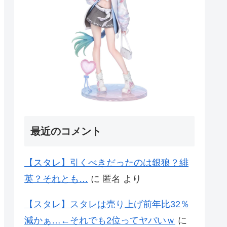
最近のコメント
【スタレ】引くべきだったのは銀狼？緋
英？それとも…
に
匿名
より
【スタレ】スタレは売り上げ前年比32％
減かぁ…←それでも2位ってヤバいｗ
に