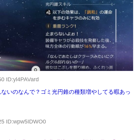
50 ID:yl4PAVard
れないのなんで？ゴミ光円錐の種類増やしてる暇あっ
.25 ID:wpw5IDWO0