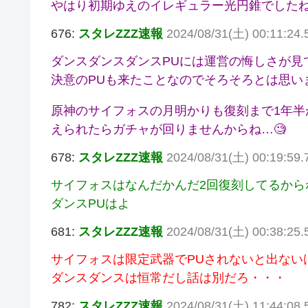
やはり初期ゆえのイレギュラー光円錐でしたね
676:
スタレZZZ速報
2024/08/31(土) 00:11:24
ダンスダンスダンスPUには運営の悔しさが見
決意のPUも来たことなのでそろそろとは思い
原神のサイフォスの月明かりも復刻まで1年半
えられたらガチャが回りませんからね…🧐
678:
スタレZZZ速報
2024/08/31(土) 00:19:59.7
サイフォスはなんだかんだ2回復刻してるから
ダンスPUはよ
681:
スタレZZZ速報
2024/08/31(土) 00:38:25.
サイフォスは限定武器でPUされないと出ない
ダンスダンスは恒常だし話は別だろ・・・
782:
スタレZZZ速報
2024/08/31(土) 11:44:08.