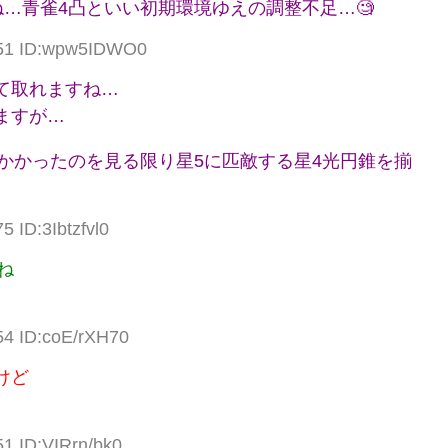
…青雀4凸といい初期環境ゆえの調整不足…🧐
.51 ID:wpw5IDWO0
て取れますね…
ますが…
かかったのを見る限り星5に匹敵する星4光円錐を揃
5 ID:3Ibtzfvl0
ね
54 ID:coE/rXH70
けど
51 ID:VIRrn/bk0