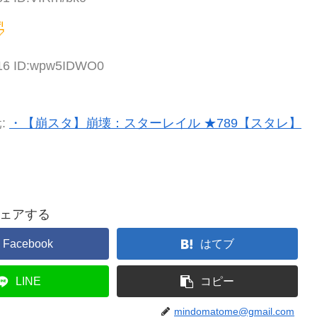

.16 ID:wpw5IDWO0
:
・【崩スタ】崩壊：スターレイル ★789【スタレ】
ェアする
Facebook
はてブ
LINE
コピー
mindomatome@gmail.com