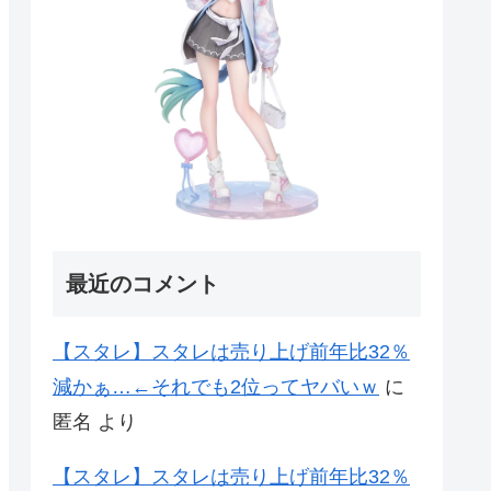
最近のコメント
【スタレ】スタレは売り上げ前年比32％
減かぁ…←それでも2位ってヤバいｗ
に
匿名
より
【スタレ】スタレは売り上げ前年比32％