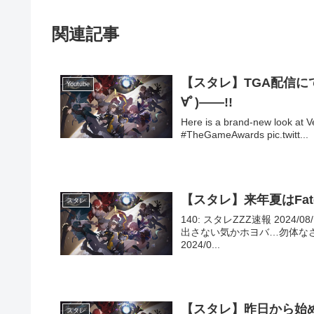
関連記事
【スタレ】TGA配信に
Youtube
∀ﾟ)――!!
Here is a brand-new look at V
#TheGameAwards pic.twitt...
【スタレ】来年夏はFa
スタレ
140: スタレZZZ速報 2024/08
出さない気かホヨバ…勿体なさす
2024/0...
【スタレ】昨日から始
スタレ