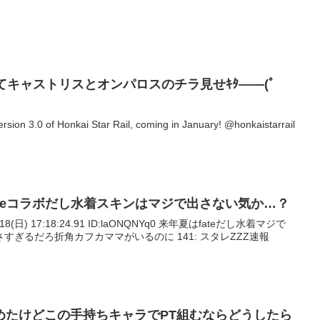
てキャストリスとオンパロスのチラ見せｷﾀ――(ﾟ
ersion 3.0 of Honkai Star Rail, coming in January! @honkaistarrail
teコラボだし水着スキンはマジで出さない気か…？
/18(日) 17:18:24.91 ID:laONQNYq0 来年夏はfateだし水着マジで
ぎるだろ折角カフカママがいるのに 141: スタレZZZ速報
めたけどこの手持ちキャラでPT組むならどうしたら