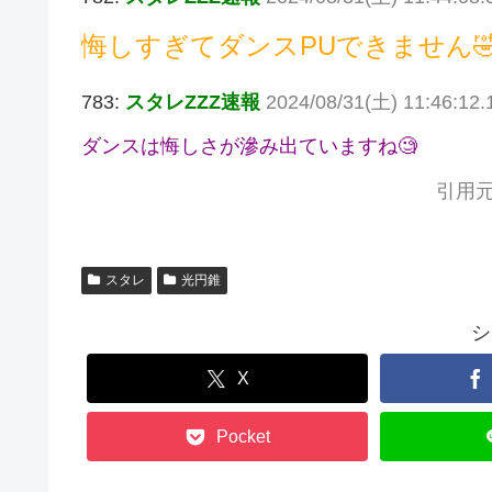
悔しすぎてダンスPUできません
783:
スタレZZZ速報
2024/08/31(土) 11:46:12
ダンスは悔しさが滲み出ていますね🧐
引用元
スタレ
光円錐
シ
X
Pocket