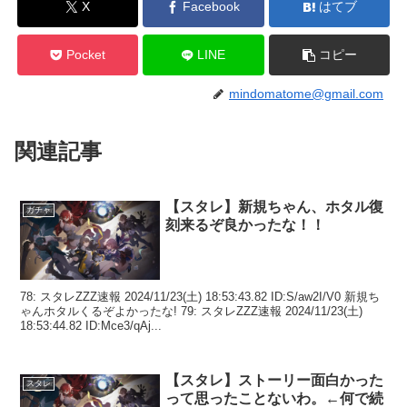
X
Facebook
はてブ
Pocket
LINE
コピー
mindomatome@gmail.com
関連記事
【スタレ】新規ちゃん、ホタル復
ガチャ
刻来るぞ良かったな！！
78: スタレZZZ速報 2024/11/23(土) 18:53:43.82 ID:S/aw2I/V0 新規ち
ゃんホタルくるぞよかったな! 79: スタレZZZ速報 2024/11/23(土)
18:53:44.82 ID:Mce3/qAj...
【スタレ】ストーリー面白かった
スタレ
って思ったことないわ。←何で続