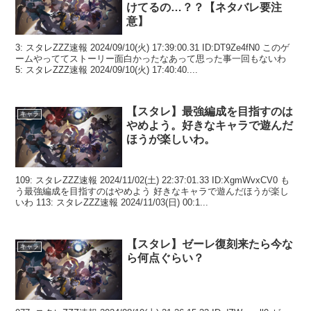
けてるの…？？【ネタバレ要注
意】
3: スタレZZZ速報 2024/09/10(火) 17:39:00.31 ID:DT9Ze4fN0 このゲ
ームやっててストーリー面白かったなあって思った事一回もないわ
5: スタレZZZ速報 2024/09/10(火) 17:40:40....
【スタレ】最強編成を目指すのは
キャラ
やめよう。好きなキャラで遊んだ
ほうが楽しいわ。
109: スタレZZZ速報 2024/11/02(土) 22:37:01.33 ID:XgmWvxCV0 も
う最強編成を目指すのはやめよう 好きなキャラで遊んだほうが楽し
いわ 113: スタレZZZ速報 2024/11/03(日) 00:1...
【スタレ】ゼーレ復刻来たら今な
キャラ
ら何点ぐらい？