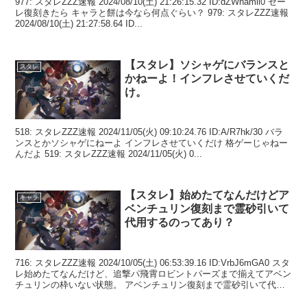
977: スタレZZZ速報 2024/08/10(土) 21:26:15.32 ID:dZWnamll0 ゼー
レ復刻きたら キャラと餅は今なら何点ぐらい？ 979: スタレZZZ速報
2024/08/10(土) 21:27:58.64 ID...
【スタレ】ソシャゲにバランスと
スタレ
かねーよ！インフレさせていくだ
け。
518: スタレZZZ速報 2024/11/05(火) 09:10:24.76 ID:A/R7hk/30 バラ
ンスとかソシャゲにねーよ インフレさせていくだけ 格ゲーじゃねー
んだよ 519: スタレZZZ速報 2024/11/05(火) 0...
【スタレ】始めたてなんだけどア
キャラ
ベンチュリン復刻まで霊砂引いて
代用するのってあり？
716: スタレZZZ速報 2024/10/05(土) 06:53:39.16 ID:VrbJ6mGA0 スタ
レ始めたてなんだけど、追撃パ飛霄ロビントパーズまで揃えてアベン
チュリンの枠いない状態。 アベンチュリン復刻まで霊砂引いて代用
とかっ...