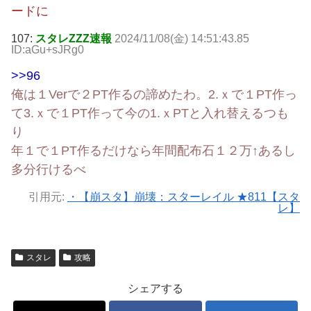
ードに
107:
スタレZZZ速報
2024/11/08(金) 14:51:43.85
ID:aGu+sJRg0
>>96
俺は１Verで２PT作るの諦めたわ。2.ｘで１PT作っ
て3.ｘで１PT作って今の1.ｘPTと入れ替えるつも
り
年１で１PT作るだけなら年間配布石１２万↑あるし
多分行けるべ
引用元:
・【崩スタ】崩壊：スターレイル ★811【スタ
レ】
スタレ
攻略
シェアする