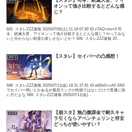
【スタレ】司令、絶滅大君、アイ
キャラ
オンって強さ比較するとどんな感
じ？
605: スタレZZZ速報 2025/07/05(土) 11:18:07.80 ID:vTAQ+mo+0 司
令、絶滅大君、アイオンって強さ比較するとどんな感じ？やってみな
いと分からない程度の差しかないとか？ 606: スタレZZZ速報 20...
【スタレ】セイバーの凸感想！
ガチャ
588: スタレZZZ速報 2025/07/11(金) 19:31:37.81 ID:w60nG+cA0 SNS
でセイバー弱いとかあるが最高ランクの性能ではないだけで普通に強
い方だよな 589: スタレZZZ速報 2025/07/11(金)...
【崩スタ】無凸微課金で耐久キャ
キャラ
ラ引くならアベンチュリンと符玄
どっちが使いやすい？