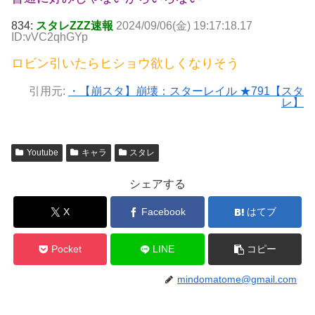
834:
スタレZZZ速報
2024/09/06(金) 19:17:18.17
ID:vVC2qhGYp
ロビン引いたらヒショウ欲しくなりそう
引用元:
・【崩スタ】崩壊：スターレイル ★791【スタ
レ】
Youtube
キャラ
スタレ
シェアする
X
Facebook
はてブ
Pocket
LINE
コピー
mindomatome@gmail.com