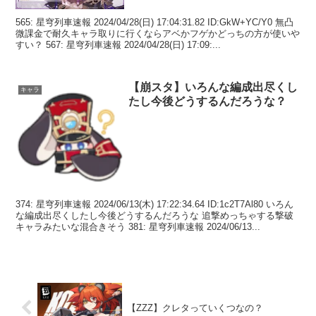
565: 星穹列車速報 2024/04/28(日) 17:04:31.82 ID:GkW+YC/Y0 無凸
微課金で耐久キャラ取りに行くならアベかフゲかどっちの方が使いや
すい？ 567: 星穹列車速報 2024/04/28(日) 17:09:...
【崩スタ】いろんな編成出尽くし
キャラ
たし今後どうするんだろうな？
374: 星穹列車速報 2024/06/13(木) 17:22:34.64 ID:1c2T7Al80 いろん
な編成出尽くしたし今後どうするんだろうな 追撃めっちゃする撃破
キャラみたいな混合きそう 381: 星穹列車速報 2024/06/13...
【ZZZ】クレタっていくつなの？