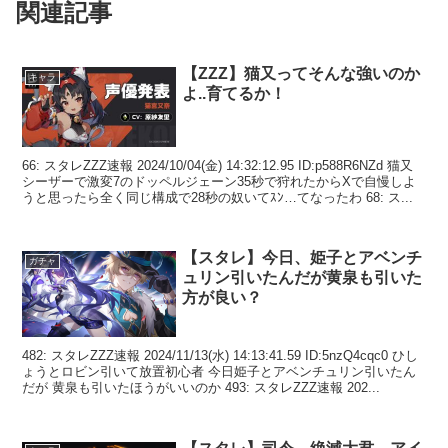
関連記事
【ZZZ】猫又ってそんな強いのか
キャラ
よ..育てるか！
66: スタレZZZ速報 2024/10/04(金) 14:32:12.95 ID:p588R6NZd 猫又
シーザーで激変7のドッペルジェーン35秒で狩れたからXで自慢しよ
うと思ったら全く同じ構成で28秒の奴いてｽﾝ…てなったわ 68: ス...
【スタレ】今日、姫子とアベンチ
ガチャ
ュリン引いたんだが黄泉も引いた
方が良い？
482: スタレZZZ速報 2024/11/13(水) 14:13:41.59 ID:5nzQ4cqc0 ひし
ょうとロビン引いて放置初心者 今日姫子とアベンチュリン引いたん
だが 黄泉も引いたほうがいいのか 493: スタレZZZ速報 202...