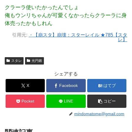
クラーラ使いたかったんでしょ
俺もウンリちゃんが可愛くなかったらクラーラに身
体売ったかもしれん
引用元:
・【崩スタ】崩壊：スターレイル ★785【スタ
レ】
スタレ
光円錐
シェアする
X
Facebook
はてブ
Pocket
LINE
コピー
mindomatome@gmail.com