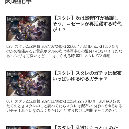
関連記事
【スタレ】次は巡狩PTが活躍し
アップデート
そう。←ゼーレが再活躍する時代
が！？
829: スタレZZZ速報 2024/07/24(水) 22:06:43.82 ID:nU/KtT3J0 新な
のかの性能みると黄泉ホタルの次は将軍中心の巡狩パになりそうだな
あ ウンリは可愛いけどここはこらえる時 831: スタレZZZ速報 ...
【スタレ】スタレのガチャは配布
ガチャ
いっぱいゆるゆるガチャ？
867: スタレZZZ速報 2024/11/06(水) 22:24:22.78 ID:fPFuQFrA0 始め
たてのときスタレのこと調べてたらスタレは配布いっぱいでゆるゆる
ガチャ！みたいなのよく見たけどさ すり抜けは初期キャラのみピッ
ク排出...
【スタレ】乱波はもっと○○みた
キャラ