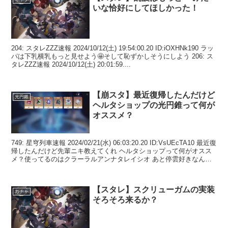
いな恰好にしてほしかった！
204: スタレZZZ速報 2024/10/12(土) 19:54:00.20 ID:iOXHNk190 ラッ
パは下乳横乳もっと見せよう🤩そして恥ずかしそうにしよう 206: ス
タレZZZ速報 2024/10/12(土) 20:01:59....
【崩スタ】最近復帰したんだけど
光円錐
ヘルタショップの光円錐って何が
オススメ？
749: 星穹列車速報 2024/02/21(水) 06:03:20.20 ID:VsUEcTA10 最近復
帰したんだけど先輩ニキ教えてくれ ヘルタショップって何がオスス
メ？使ってるのはクラーラルアンナタレイシオ あと停雲好きなんだ
けどルア...
【スタレ】スクリューガムの実装
ガチャ
そろそろ来るか？