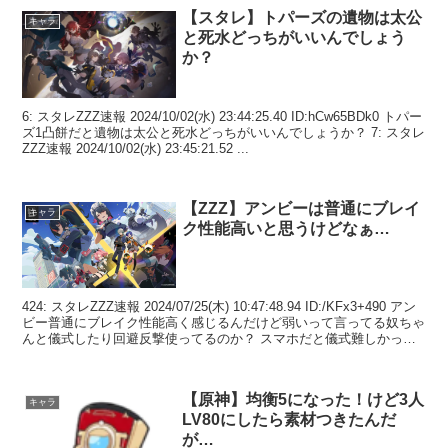
【スタレ】トパーズの遺物は太公
キャラ
と死水どっちがいいんでしょう
か？
6: スタレZZZ速報 2024/10/02(水) 23:44:25.40 ID:hCw65BDk0 トパー
ズ1凸餅だと遺物は太公と死水どっちがいいんでしょうか？ 7: スタレ
ZZZ速報 2024/10/02(水) 23:45:21.52 ...
【ZZZ】アンビーは普通にブレイ
キャラ
ク性能高いと思うけどなぁ…
424: スタレZZZ速報 2024/07/25(木) 10:47:48.94 ID:/KFx3+490 アン
ビー普通にブレイク性能高く感じるんだけど弱いって言ってる奴ちゃ
んと儀式したり回避反撃使ってるのか？ スマホだと儀式難しかった
りもし...
【原神】均衡5になった！けど3人
キャラ
LV80にしたら素材つきたんだ
が…