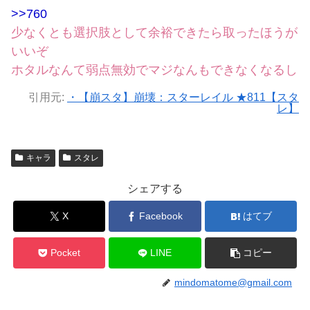
>>760
少なくとも選択肢として余裕できたら取ったほうが
いいぞ
ホタルなんて弱点無効でマジなんもできなくなるし
引用元:
・【崩スタ】崩壊：スターレイル ★811【スタ
レ】
キャラ
スタレ
シェアする
X
Facebook
はてブ
Pocket
LINE
コピー
mindomatome@gmail.com