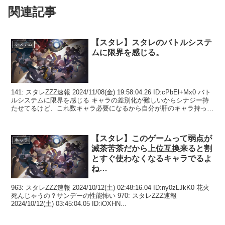
関連記事
【スタレ】スタレのバトルシステ
システム
ムに限界を感じる。
141: スタレZZZ速報 2024/11/08(金) 19:58:04.26 ID:cPbEl+Mx0 バト
ルシステムに限界を感じる キャラの差別化が難しいからシナジー持
たせてるけど、これ数キャラ必要になるから自分が肝のキャラ持って
なかっ...
【スタレ】このゲームって弱点が
キャラ
滅茶苦茶だから上位互換来ると割
とすぐ使わなくなるキャラでるよ
ね…
963: スタレZZZ速報 2024/10/12(土) 02:48:16.04 ID:ny0zLJkK0 花火
死んじゃうの？サンデーの性能怖い 970: スタレZZZ速報
2024/10/12(土) 03:45:04.05 ID:iOXHN...