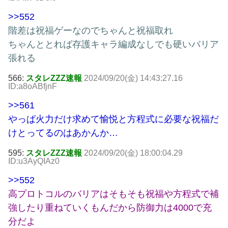
>>552
階差は祝福ゲーなのでちゃんと祝福取れ
ちゃんととれば存護キャラ編成なしでも硬いバリア
張れる
566:
スタレZZZ速報
2024/09/20(金) 14:43:27.16
ID:a8oABfjnF
>>561
やっぱ火力だけ求めて愉悦と方程式に必要な祝福だ
けとってるのはあかんか…
595:
スタレZZZ速報
2024/09/20(金) 18:00:04.29
ID:u3AyQIAz0
>>552
高プロトコルのバリアはそもそも祝福や方程式で補
強したり重ねていくもんだから防御力は4000で充
分だよ