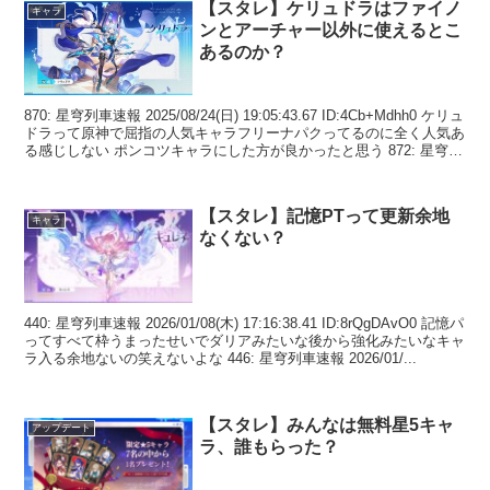
【スタレ】ケリュドラはファイノ
キャラ
ンとアーチャー以外に使えるとこ
あるのか？
870: 星穹列車速報 2025/08/24(日) 19:05:43.67 ID:4Cb+Mdhh0 ケリュ
ドラって原神で屈指の人気キャラフリーナパクってるのに全く人気あ
る感じしない ポンコツキャラにした方が良かったと思う 872: 星穹
列...
【スタレ】記憶PTって更新余地
キャラ
なくない？
440: 星穹列車速報 2026/01/08(木) 17:16:38.41 ID:8rQgDAvO0 記憶パ
ってすべて枠うまったせいでダリアみたいな後から強化みたいなキャ
ラ入る余地ないの笑えないよな 446: 星穹列車速報 2026/01/...
【スタレ】みんなは無料星5キャ
アップデート
ラ、誰もらった？