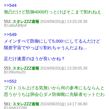
>>544
無凸だけど防御4000行っとけばそこまで割れねえ
552:
スタレZZZ速報
2024/09/20(金) 13:20:28.38
ID:a8oABfjnF
>>549
メインすべて防御にして5,000↑にしてるんだけど
階差宇宙でやっぱり割れちゃうんだよね…
足だけ速度のほうが良いかね？
553:
スタレZZZ速報
2024/09/20(金) 13:39:05.39
ID://9ivmu20
>>552
プロトコル上げる気無いから何の参考にもならんと
思うがうちは胴会心ダメ防御靴に先駆者セットだわ
561:
スタレZZZ速報
2024/09/20(金) 14:17:36.80
ID:AtvFcD3I0