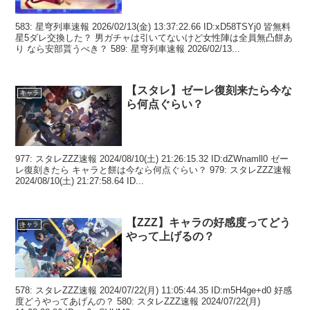
583: 星穹列車速報 2026/02/13(金) 13:37:22.66 ID:xD58TSYj0 皆無料
星5ダレ交換した？ 男ガチャは引いてないけど女性陣は全員無凸餅あ
り なら安部貰うべき？ 589: 星穹列車速報 2026/02/13...
【スタレ】ゼーレ復刻来たら今な
キャラ
ら何点ぐらい？
977: スタレZZZ速報 2024/08/10(土) 21:26:15.32 ID:dZWnamll0 ゼー
レ復刻きたら キャラと餅は今なら何点ぐらい？ 979: スタレZZZ速報
2024/08/10(土) 21:27:58.64 ID...
【ZZZ】キャラの好感度ってどう
キャラ
やって上げるの？
578: スタレZZZ速報 2024/07/22(月) 11:05:44.35 ID:m5H4ge+d0 好感
度どうやってあげんの？ 580: スタレZZZ速報 2024/07/22(月)