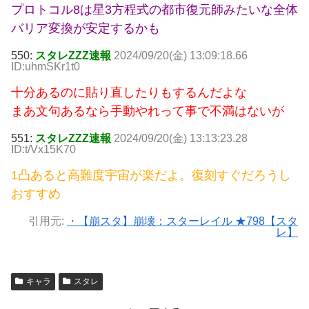
プロトコル8は星3方程式の都市復元師みたいな全体
バリア変換が安定するかも
550:
スタレZZZ速報
2024/09/20(金) 13:09:18.66
ID:uhmSKr1t0
十分あるのに貼り直したりもするんだよな
まあ文句あるなら手動やれって事で不満はないが
551:
スタレZZZ速報
2024/09/20(金) 13:13:23.28
ID:t/Vx15K70
1凸あると高難度宇宙が楽だよ。復刻すぐだろうし
おすすめ
引用元:
・【崩スタ】崩壊：スターレイル ★798【スタ
レ】
キャラ
スタレ