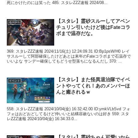
死にかけたのには笑った 485: スタレZZZ速報 2024/08...
【スタレ】霊砂スルーしてアベン
イベント
チュリン引いたけど後はFateコラ
ボまで温存だな。
369: スタレZZZ速報 2024/11/16(土) 12:24:09.31 ID:Bp1psW/H0 レイ
サスルーして阿部確保したけどあとは来年のFateコラボまで石温存で
いいよな サンデー確保してもどうせ型落ちになるんだし 370: ...
【スタレ】また怪異退治隊でイベ
イベント
ントやってくれ！あのメンバーほ
んと癒されるｗ
558: スタレZZZ速報 2024/10/04(金) 16:32:42.00 ID:ymkVLbSvd フォ
フォはおどおどしてるけど仲いいと結構容赦ないのは好き 559: スタ
レZZZ速報 2024/10/04(金) 16:34:33.0...
【スタレ】霊砂ちゃん可愛いから