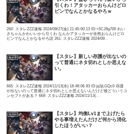
キャラ
引くわ！アタッカーおらんけどロ
ビンでなんとかなるやろｗ
260: スタレZZZ速報 2024/09/27(金) 21:45:00.13 ID:+5CJ8g700 れい
さちゃんかわいいから引くわ なんかアタッカーが全然おらんけどロ
ビンでなんとかなるやろ説 261: スタレZZZ速報 2024/09...
【スタレ】新しい存護が出ないの
キャラ
って普通にネタ切れとしか思えな
い。
665: スタレZZZ速報 2024/11/13(水) 18:48:06.93 ID:jq3jLGQc0 存護
が出ないのって普通にネタ切れとしか思えないんだけど後どういうコ
ンセプトがある？ 669: スタレZZZ速報 2024/11/13(...
【スタレ】均衡Lv1まで上げたら
スタレ
やる事増えたんだけど何から消化
したほうがいい？