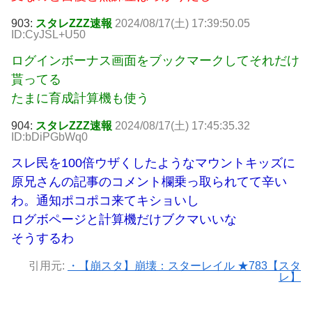
903:
スタレZZZ速報
2024/08/17(土) 17:39:50.05
ID:CyJSL+U50
ログインボーナス画面をブックマークしてそれだけ
貰ってる
たまに育成計算機も使う
904:
スタレZZZ速報
2024/08/17(土) 17:45:35.32
ID:bDiPGbWq0
スレ民を100倍ウザくしたようなマウントキッズに
原兄さんの記事のコメント欄乗っ取られてて辛い
わ。通知ポコポコ来てキショいし
ログボページと計算機だけブクマいいな
そうするわ
引用元:
・【崩スタ】崩壊：スターレイル ★783【スタ
レ】