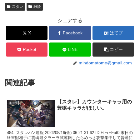
スタレ
雑談
シェアする
X
Facebook
はてブ
Pocket
LINE
コピー
mindomatome@gmail.com
関連記事
【スタレ】カウンターキャラ用の
キャラ
豊穣キャラがほしい。
484: スタレZZZ速報 2024/08/16(金) 06:21:31.62 ID:HiErEFot0 末日の
終末獣相手に雲璃餅クラーラ試運転したらめっさ攻撃集中して普通に