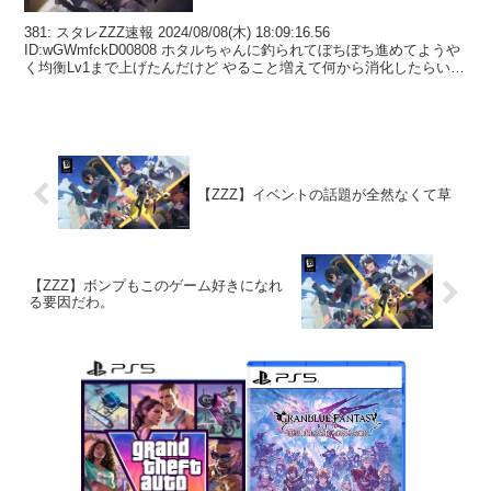
381: スタレZZZ速報 2024/08/08(木) 18:09:16.56
ID:wGWmfckD00808 ホタルちゃんに釣られてぼちぼち進めてようや
く均衡Lv1まで上げたんだけど やること増えて何から消化したらいい
のだろう とりあえ...
【ZZZ】イベントの話題が全然なくて草
【ZZZ】ボンプもこのゲーム好きになれ
る要因だわ。