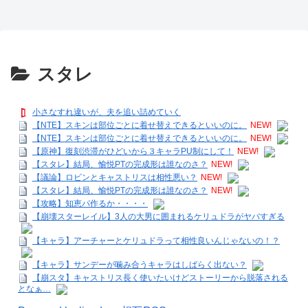
スタレ
小さなすれ違いが、夫を追い詰めていく
【NTE】スキンは部位ごとに着せ替えできるといいのに。
NEW!
【NTE】スキンは部位ごとに着せ替えできるといいのに。
NEW!
【原神】復刻渋滞がひどいから３キャラPU制にして！
NEW!
【スタレ】結局、愉悦PTの完成形は誰なのさ？
NEW!
【議論】ロビンとキャストリスは相性悪い？
NEW!
【スタレ】結局、愉悦PTの完成形は誰なのさ？
NEW!
【攻略】知恵パ作るか・・・・
【崩壊スターレイル】3人の大男に囲まれるケリュドラがヤバすぎる
【キャラ】アーチャーとケリュドラって相性良いんじゃないの！？
【キャラ】サンデーが噛み合うキャラはしばらく出ない？
【崩スタ】キャストリス長く使いたいけどストーリーから脱落される
となぁ…