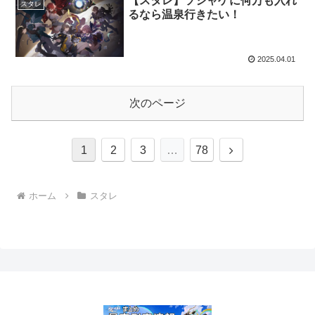
【スタレ】ソシャゲに何万も入れ
スタレ
るなら温泉行きたい！
2025.04.01
次のページ
次
1
2
3
…
78
へ
ホーム
スタレ