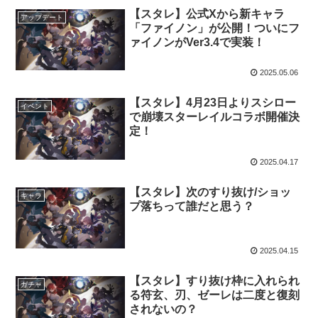
【スタレ】公式Xから新キャラ
アップデート
「ファイノン」が公開！ついにフ
ァイノンがVer3.4で実装！
2025.05.06
【スタレ】4月23日よりスシロー
イベント
で崩壊スターレイルコラボ開催決
定！
2025.04.17
【スタレ】次のすり抜け/ショッ
キャラ
プ落ちって誰だと思う？
2025.04.15
【スタレ】すり抜け枠に入れられ
ガチャ
る符玄、刃、ゼーレは二度と復刻
されないの？