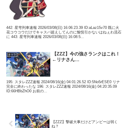
442: 星穹列車速報 2026/03/08(日) 16:06:23.39 ID:aLaz15v70 既に火
花コウコウだけでキャスパ超えしてんのに愉悦引かないはねぇわ流石
に 443: 星穹列車速報 2026/03/08(日) 16:08:5...
【ZZZ】今の強さランクはこれ！
キャラ
←リナさん…
195: スタレZZZ速報 2024/08/16(金) 04:01:26.52 ID:5No5rESE0 リナ
完全に終わったな 196: スタレZZZ速報 2024/08/16(金) 04:20:35.09
ID:66HBbZhO0 お前の...
【ZZZ】撃破大事だけどアンビーは弱く
ね？