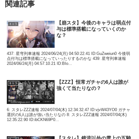
関連記事
【崩スタ】今後のキャラは弱点付
キャラ
与は標準搭載になっていくのか
な？
437: 星穹列車速報 2024/06/24(月) 04:50:22.41 ID:GuZweiun0 今後弱
点付与は標準搭載になっていったりするのかな 439: 星穹列車速報
2024/06/24(月) 04:57:10.21 ID:BIo...
【ZZZ】恒常ガチャの6人は誰が
キャラ
強くて当たりなの？
6: スタレZZZ速報 2024/07/04(木) 12:34:32.47 ID:vjvW43YO0 ガチャ
選択の6人は誰が強い当たりなの 8: スタレZZZ速報 2024/07/04(木)
12:35:22.90 ID:ibCKN69P0...
【スタレ】鏡流以外の雲上の五騎