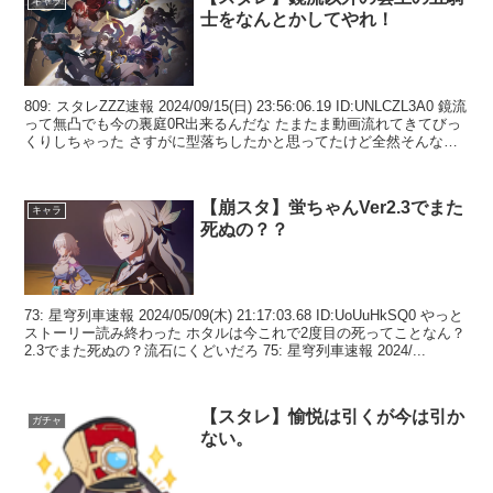
キャラ
士をなんとかしてやれ！
809: スタレZZZ速報 2024/09/15(日) 23:56:06.19 ID:UNLCZL3A0 鏡流
って無凸でも今の裏庭0R出来るんだな たまたま動画流れてきてびっ
くりしちゃった さすがに型落ちしたかと思ってたけど全然そんな事
ない...
【崩スタ】蛍ちゃんVer2.3でまた
キャラ
死ぬの？？
73: 星穹列車速報 2024/05/09(木) 21:17:03.68 ID:UoUuHkSQ0 やっと
ストーリー読み終わった ホタルは今これで2度目の死ってことなん？
2.3でまた死ぬの？流石にくどいだろ 75: 星穹列車速報 2024/...
【スタレ】愉悦は引くが今は引か
ガチャ
ない。