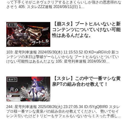
って下手くそがニネヴェクリアするときくらいしか強さの恩恵得れな
さそう 405: スタレZZZ速報 2024/08/11(日) 1...
【崩スタ】ブートヒルいないと新
キャラ
コンテンツについていけない可能
性はあるんだよな。
103: 星穹列車速報 2024/05/30(木) 11:15:53.52 ID:KD+aRGVc0 新コ
ンテンツの末日は撃破ゲーらしいからな ブートヒルないとついてい
けない可能性はあるんだよな 105: 星穹列車速報 2024/05/30...
【スタレ】この中で一番マシな黄
キャラ
泉PTの組み合わせ教えて！
244: 星穹列車速報 2025/08/26(火) 23:27:05.34 ID:/5YgQBIR0 スタレ
プロ様一番マシな黄泉パの組み合わせ教えてください。 勢いでセイ
レンス引いたけどトリビーもサフェルもいないからミスった予感しか
しねえ…...