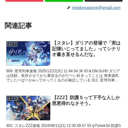
mindomatome@gmail.com
関連記事
【スタレ】ダリアの登場で「実は
キャラ
記憶いじってました」ってシナリ
オ書き直せるんだな。
909: 星穹列車速報 2025/12/22(月) 11:44:04.36 ID:lk1Wc5cH0 ダリア
は信頼、依存させてから裏切るのがだーい好きってことは 将来偽乳
でしたーばーかwってやってくるのが確定している 911: 星穹列車速
報...
【ZZZ】防護Ｓって下手な人しか
キャラ
恩恵得れなさそう。
402: スタレZZZ速報 2024/08/11(日) 13:30:49.67 ID:qYfuhek3d 防護S