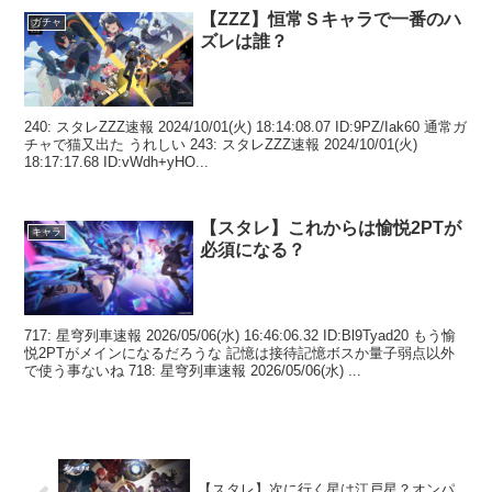
【ZZZ】恒常Ｓキャラで一番のハ
ガチャ
ズレは誰？
240: スタレZZZ速報 2024/10/01(火) 18:14:08.07 ID:9PZ/Iak60 通常ガ
チャで猫又出た うれしい 243: スタレZZZ速報 2024/10/01(火)
18:17:17.68 ID:vWdh+yHO...
【スタレ】これからは愉悦2PTが
キャラ
必須になる？
717: 星穹列車速報 2026/05/06(水) 16:46:06.32 ID:Bl9Tyad20 もう愉
悦2PTがメインになるだろうな 記憶は接待記憶ボスか量子弱点以外
で使う事ないね 718: 星穹列車速報 2026/05/06(水) ...
【スタレ】次に行く星は江戸星？オンパ