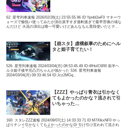
62: 星穹列車速報 2026/02/28(土) 23:55:55.96 ID:Ypnbl2wF0 マネーウ
ォーズで愉悦パ使ってみたが演出派手すぎ過剰過ぎで最早苦痛の域な
んだけど 火花の演出は唯一可愛いけどあんなもん普段使いだとテン
ポ悪くて...
【崩スタ】虚構叙事のためにヘル
キャラ
タと姫子育てたい！
526: 星穹列車速報 2024/03/04(月) 08:53:45.49 ID:4fHoIC6R0 前半ヘ
ルタ姫子後半完凸刃ちゃんが強かった 534: 星穹列車速報
2024/03/04(月) 09:33:46.54 ID:Jcz2MGq...
【ZZZ】やっぱり青衣は引かなく
ガチャ
てもよかったのかな？流されて引
いちゃった…
160: スタレZZZ速報 2024/09/07(土) 14:33:33.71 ID:M7XlkxNF0 やっ
ぱりチンイ引かなくてもよかったのかな😥 引け引け言われて流され