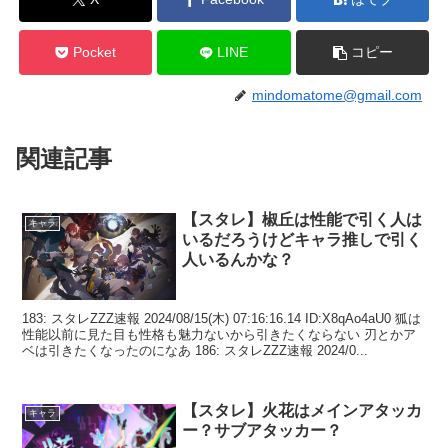
Pocket
LINE
コピー
mindomatome@gmail.com
関連記事
【スタレ】椒丘は性能で引く人は
キャラ
いるだろうけどキャラ推しで引く
人いるんかな？
183: スタレZZZ速報 2024/08/15(木) 07:16:16.14 ID:X8qAo4aU0 狐は
性能以前に見た目も性格も魅力ないから引きたくならない 刃とかア
ベは引きたくなったのになあ 186: スタレZZZ速報 2024/0...
【スタレ】火花はメインアタッカ
キャラ
ー？サブアタッカー？