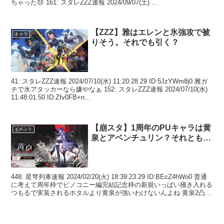
ちゃった😞 161: スタレZZZ速報 2024/09/07(土) ...
【ZZZ】雅はエレンと氷強攻で被
キャラ
りそう。それでも引く？
41: スタレZZZ速報 2024/07/10(水) 11:20:28.29 ID:5JzYWm8j0 雅ガ
チで氷アタッカーなら嫌やなぁ 152: スタレZZZ速報 2024/07/10(水)
11:48:01.50 ID:Zfv0FB+n...
【崩スタ】1周年のPUキャラは黄
イベント
泉とアベンチュリン？それとも…
448: 星穹列車速報 2024/02/20(火) 18:39:23.29 ID:BEcZ4hWo0 普通
に考えて周年枠でピノコニー編完結記念枠の新規いっぱい掻き入れる
つもるで実装されるホタルより黄泉が強いわけないんよね 黄泉2凸餅
する気あ...