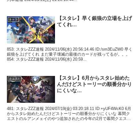
【スタレ】早く銀狼の立場を上げ
キャラ
てくれ…
853: スタレZZZ速報 2024/11/06(水) 20:56:14.46 ID:/sm3EuZW0 早く
銀狼を上げてくれ まだ量子壊滅の最後のカードが残ってるが。。。
854: スタレZZZ速報 2024/11/06(水) 20:59...
【スタレ】6月からスタレ始めた
クエスト
んだけどストーリーの順番分かり
にくいな…
481: スタレZZZ速報 2024/07/19(金) 03:20:18.11 ID:+yUF4WcK0 6月
からスタレ始めたんだけどストーリーの順番分かりにくいな 幕間ク
エストのルアンメェイのやつ追加されたの今年の2月で幕間クエスト
では一...