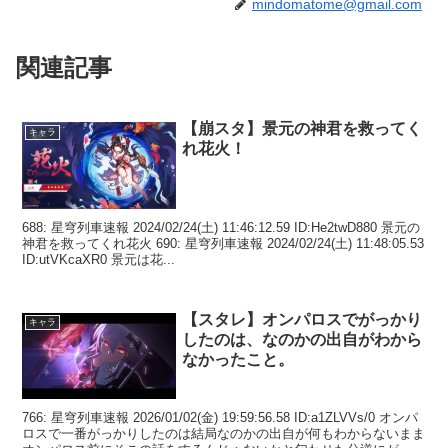
mindomatome@gmail.com
関連記事
【崩スタ】景元の神君を救ってく
キャラ
れ花火！
688: 星穹列車速報 2024/02/24(土) 11:46:12.59 ID:He2twD880 景元の
神君を救ってくれ花火 690: 星穹列車速報 2024/02/24(土) 11:48:05.53
ID:utVKcaXR0 景元は花...
【スタレ】オンパロスでがっかり
キャラ
したのは、なのかの出自がわから
なかったこと。
766: 星穹列車速報 2026/01/02(金) 19:59:56.58 ID:a1ZLVVs/0 オンパ
ロスで一番がっかりしたのは結局なのかの出自が何もわからないまま