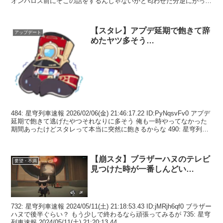
オンパロス前にそこの話をするんじゃないかと匂わせた分逆にがっか
りした...
【スタレ】アプデ延期で飽きて辞
アップデート
めたヤツ多そう…
484: 星穹列車速報 2026/02/06(金) 21:46:17.22 ID:PyNqsvFv0 アプデ
延期で飽きて逃げたやつそれなりに多そう 俺も一時やってなかった
期間あったけどスタレって本当に突然に飽きるからな 490: 星穹列車
速...
【崩スタ】ブラザーハヌのテレビ
要望・不満
見つけた時が一番しんどい…
732: 星穹列車速報 2024/05/11(土) 21:18:53.43 ID:jMRjh6qf0 ブラザー
ハヌで後半ぐらい？ もう少しで終わるなら頑張ってみるが 735: 星穹
列車速報 2024/05/11(土) 21:20:13.44...