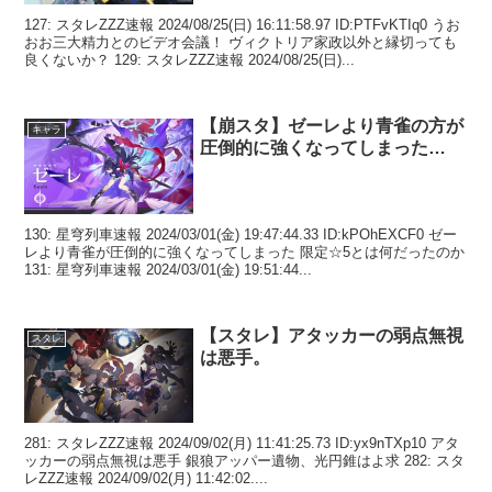
127: スタレZZZ速報 2024/08/25(日) 16:11:58.97 ID:PTFvKTIq0 うお
おお三大精力とのビデオ会議！ ヴィクトリア家政以外と縁切っても
良くないか？ 129: スタレZZZ速報 2024/08/25(日)...
【崩スタ】ゼーレより青雀の方が
キャラ
圧倒的に強くなってしまった…
130: 星穹列車速報 2024/03/01(金) 19:47:44.33 ID:kPOhEXCF0 ゼー
レより青雀が圧倒的に強くなってしまった 限定☆5とは何だったのか
131: 星穹列車速報 2024/03/01(金) 19:51:44...
【スタレ】アタッカーの弱点無視
スタレ
は悪手。
281: スタレZZZ速報 2024/09/02(月) 11:41:25.73 ID:yx9nTXp10 アタ
ッカーの弱点無視は悪手 銀狼アッパー遺物、光円錐はよ求 282: スタ
レZZZ速報 2024/09/02(月) 11:42:02....