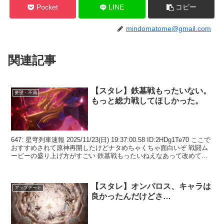
Pocket
LINE
コピー
mindomatome@gmail.com
関連記事
【スタレ】鉄墓戦もったいない。
要望・不満
もっと総力戦してほしかった。
647: 星穹列車速報 2025/11/23(日) 19:37:00.58 ID:2HDg1Te70 ここで
おすすめされて原神再開したけどナタめちゃくちゃ面白いぞ 戦闘ム
ービーの盛り上げ方がすごい 鉄墓戦もったいねえなあって改めて思
う 64...
【スタレ】オンパロス、キャラは
アップデート
良かったんだけどさ…