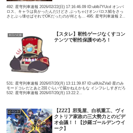
492: 星穹列車速報 2026/02/22(日) 17:16:46.09 ID:ublb7YUcd オンパ
ロス、キャラは良かったんだけどさ ぶっちゃけオンパロス鯖をさっ
さとぶっ壊せばそれでOKだったのが何とも… 495: 星穹列車速報 2...
【スタレ】靭性ゲージなくすコン
末日の幻影
テンツで靭性保護やめろ！
531: 星穹列車速報 2026/07/20(月) 13:11:39.87 ID:ui8UoZVa0 星のみ
モードコレだとあと2回ぐらいで届かねえかもな インフレしすぎだろ
532: 星穹列車速報 2026/07/20(月) 13:22:2...
【ZZZ】邪兎屋、白祇重工、ヴィ
イベント
クトリア家政の三大勢力とのビデ
オ会議！！【沙羅ゴールデンウイ
ーク】