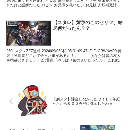
遊びに来て巻き込まれた 黄泉 遺品を返しにきた ブー 黄泉を追って
きたけど誤解だった ロビン お兄様を救いたい お兄様 人類補完計...
【スタレ】黄泉のこのセリフ、結
キャラ
局何だったん？？
260: スタレZZZ速報 2024/09/05(木) 05:31:09.47 ID:FkCRWNwO0 黄
泉「私達昔どこかで会った事があるか？」 「あなたは昔の友人
を彷彿とさせる」 ↓ 2.3黄泉「やっぱり気のせいだったわ」 これ結
局...
【崩スタ】課金しなかったワイも１年経
ったから６００円だけ課金したわｗ