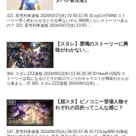
タバレ要注意】
321: 星穹列車速報 2024/03/27(水) 23:50:12.95 ID:zpCchTWN0 スト
ーリー早く終わらせるとやる事ないやん 8時間くらいストーリーあん
の？ 322: 星穹列車速報 2024/03/27(水) 23:50:...
【スタレ】雲璃のストーリーに興
キャラ
味がわかない…
364: スタレZZZ速報 2024/09/12(木) 13:45:20.39 ID:HwuR+Q9Z0 ス
トーリーは気になるけどその前のウンリのキャラストが興味わかんか
ら進まん…🥺 365: スタレZZZ速報 2024/09/12(木) ...
【崩スタ】ピノコニー登場人物そ
考察
れぞれの目的ってこんな感じ？
147: 星穹列車速報 2024/06/25(火) 04:55:57.46 ID:712UayB80 列車組