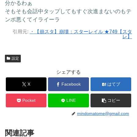
分かるわぁ
そもそも会話中タップしてもすぐ次進まないのもテ
ンポ悪くてイライーラ
引用元:
・【崩スタ】崩壊：スターレイル ★749【スタ
レ】
設定
シェアする
X
Facebook
はてブ
Pocket
LINE
コピー
mindomatome@gmail.com
関連記事