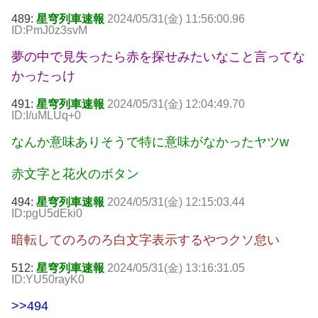
489:
星穹列車速報
2024/05/31(金) 11:56:00.96
ID:PmJ0z3svM
夢の中で見失ったら赤を探せみたいなこと言ってな
かったっけ
491:
星穹列車速報
2024/05/31(金) 12:04:49.70
ID:I/uMLUq+0
なんか意味ありそうで特に意味がなかったヤツw
赤文字と花火のボタン
494:
星穹列車速報
2024/05/31(金) 12:15:03.44
ID:pgU5dEki0
暗転してのろのろ白文字表示するやつクソ怠い
512:
星穹列車速報
2024/05/31(金) 13:16:31.05
ID:YU50rayK0
>>494