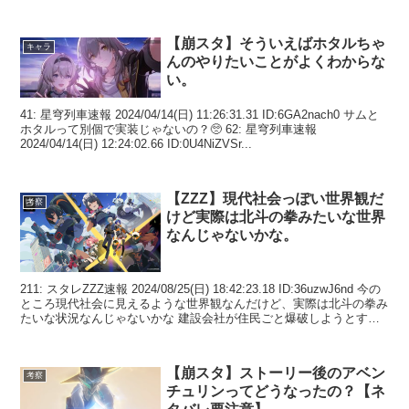
【崩スタ】そういえばホタルちゃ
キャラ
んのやりたいことがよくわからな
い。
41: 星穹列車速報 2024/04/14(日) 11:26:31.31 ID:6GA2nach0 サムと
ホタルって別個で実装じゃないの？🥺 62: 星穹列車速報
2024/04/14(日) 12:24:02.66 ID:0U4NiZVSr...
【ZZZ】現代社会っぽい世界観だ
考察
けど実際は北斗の拳みたいな世界
なんじゃないかな。
211: スタレZZZ速報 2024/08/25(日) 18:42:23.18 ID:36uzwJ6nd 今の
ところ現代社会に見えるような世界観なんだけど、実際は北斗の拳み
たいな状況なんじゃないかな 建設会社が住民ごと爆破しようとする
なんて...
【崩スタ】ストーリー後のアベン
考察
チュリンってどうなったの？【ネ