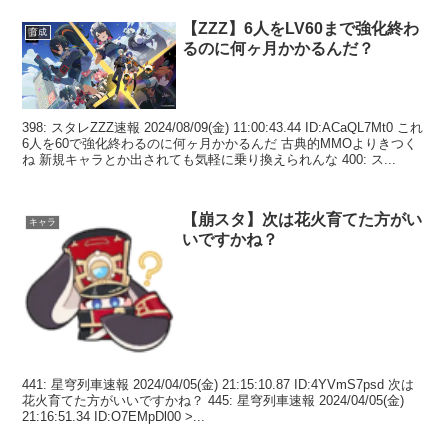
【ZZZ】6人をLV60まで強化終わ
育成
るのに何ヶ月かかるんだ？
398: スタレZZZ速報 2024/08/09(金) 11:00:43.44 ID:ACaQL7Mt0 これ
6人を60で強化終わるのに何ヶ月かかるんだ 古典的MMOよりきつく
ね 新規キャラとか出されても気軽に乗り換えられんな 400: ス...
【崩スタ】次は花火育てた方がい
キャラ
いですかね？
441: 星穹列車速報 2024/04/05(金) 21:15:10.87 ID:4YVmS7psd 次は
花火育てた方がいいですかね？ 445: 星穹列車速報 2024/04/05(金)
21:16:51.34 ID:O7EMpDl00 >...