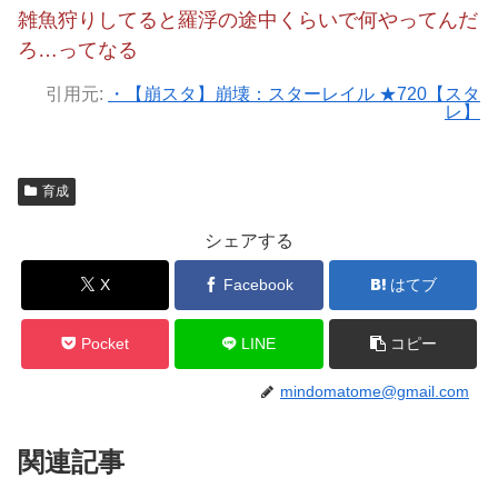
雑魚狩りしてると羅浮の途中くらいで何やってんだ
ろ…ってなる
引用元:
・【崩スタ】崩壊：スターレイル ★720【スタ
レ】
育成
シェアする
X
Facebook
はてブ
Pocket
LINE
コピー
mindomatome@gmail.com
関連記事