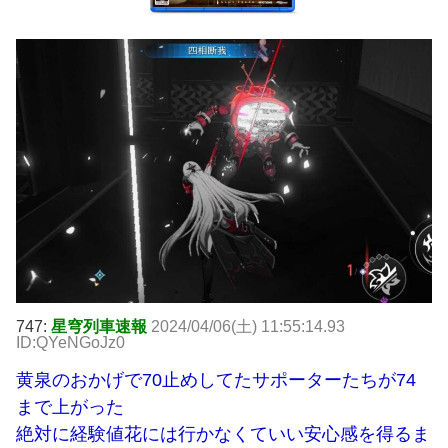
747:
星穹列車速報
2024/04/06(土) 11:55:14.93
ID:QYeNGoJz0
黄泉のおかげで70止めしてたサポーターたちが74
まで上がった
絶対に経験値花には行かなくていい安心感を得るま