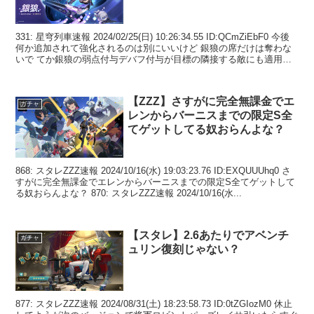
331: 星穹列車速報 2024/02/25(日) 10:26:34.55 ID:QCmZiEbF0 今後
何か追加されて強化されるのは別にいいけど 銀狼の席だけは奪わな
いで てか銀狼の弱点付与デバフ付与が目標の隣接する敵にも適用さ
れる遺物は...
【ZZZ】さすがに完全無課金でエ
ガチャ
レンからバーニスまでの限定S全
てゲットしてる奴おらんよな？
868: スタレZZZ速報 2024/10/16(水) 19:03:23.76 ID:EXQUUUhq0 さ
すがに完全無課金でエレンからバーニスまでの限定S全てゲットして
る奴おらんよな？ 870: スタレZZZ速報 2024/10/16(水...
【スタレ】2.6あたりでアベンチ
ガチャ
ュリン復刻じゃない？
877: スタレZZZ速報 2024/08/31(土) 18:23:58.73 ID:0tZGIozM0 休止