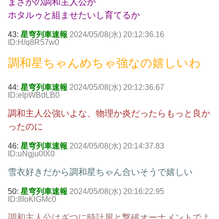
まさかの調和主人公か
ホタルゥと組ませたいし育てるか
43:
星穹列車速報
2024/05/08(水) 20:12:36.16
ID:H/q8R57w0
調和星ちゃんめちゃ強なの嬉しいわ
44:
星穹列車速報
2024/05/08(水) 20:12:36.67
ID:eIpWBdLB0
調和主人公強いよな、物理か炎だったらもっと良か
ったのに
46:
星穹列車速報
2024/05/08(水) 20:14:37.83
ID:uNgju0IX0
雪衣好きだから調和星ちゃん合いそうで嬉しい
50:
星穹列車速報
2024/05/08(水) 20:16:22.95
ID:8IoKlGMc0
調和主人公はざつに時計屋と撃破オーナメントでよ