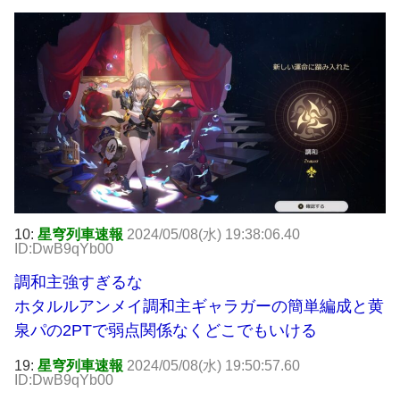
10:
星穹列車速報
2024/05/08(水) 19:38:06.40
ID:DwB9qYb00
調和主強すぎるな
ホタルルアンメイ調和主ギャラガーの簡単編成と黄
泉パの2PTで弱点関係なくどこでもいける
19:
星穹列車速報
2024/05/08(水) 19:50:57.60
ID:DwB9qYb00