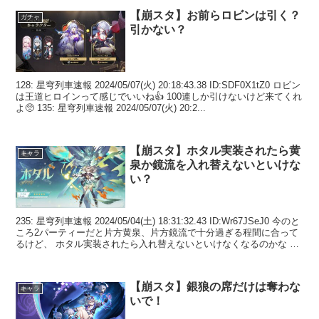
【崩スタ】お前らロビンは引く？
ガチャ
引かない？
128: 星穹列車速報 2024/05/07(火) 20:18:43.38 ID:SDF0X1tZ0 ロビン
は王道ヒロインって感じでいいね👍 100連しか引けないけど来てくれ
よ🥺 135: 星穹列車速報 2024/05/07(火) 20:2...
【崩スタ】ホタル実装されたら黄
キャラ
泉か鏡流を入れ替えないといけな
い？
235: 星穹列車速報 2024/05/04(土) 18:31:32.43 ID:Wr67JSeJ0 今のと
ころ2パーティーだと片方黄泉、片方鏡流で十分過ぎる程間に合って
るけど、 ホタル実装されたら入れ替えないといけなくなるのかな そ
こまで...
【崩スタ】銀狼の席だけは奪わな
キャラ
いで！