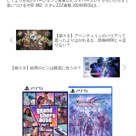
してようが次のバージョンで将軍ロビントパーズレイサ引いたらすぐ
追いつけるぞ🤭 882: スタレZZZ速報 2024/08/31(土...
【崩スタ】アベンチュリンのバリアって
思ったよりはがれるな…防御4000じゃ足
りない？
【崩スタ】結局ロビンは鏡流に合うの？