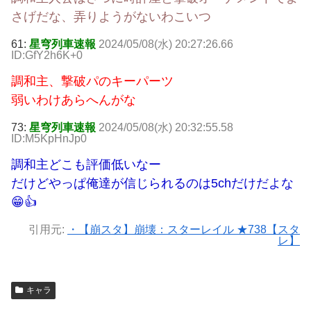
さげだな、弄りようがないわこいつ
61:
星穹列車速報
2024/05/08(水) 20:27:26.66
ID:GfY2h6K+0
調和主、撃破パのキーパーツ
弱いわけあらへんがな
73:
星穹列車速報
2024/05/08(水) 20:32:55.58
ID:M5KpHnJp0
調和主どこも評価低いなー
だけどやっぱ俺達が信じられるのは5chだけだよな
😁👍
引用元:
・【崩スタ】崩壊：スターレイル ★738【スタ
レ】
キャラ