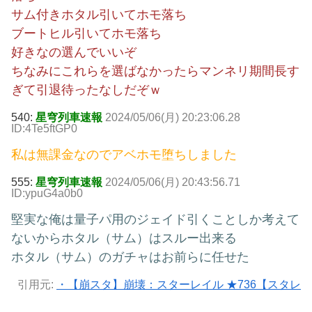
サム付きホタル引いてホモ落ち
ブートヒル引いてホモ落ち
好きなの選んでいいぞ
ちなみにこれらを選ばなかったらマンネリ期間長す
ぎて引退待ったなしだぞｗ
540:
星穹列車速報
2024/05/06(月) 20:23:06.28
ID:4Te5ftGP0
私は無課金なのでアベホモ堕ちしました
555:
星穹列車速報
2024/05/06(月) 20:43:56.71
ID:ypuG4a0b0
堅実な俺は量子パ用のジェイド引くことしか考えて
ないからホタル（サム）はスルー出来る
ホタル（サム）のガチャはお前らに任せた
引用元:
・【崩スタ】崩壊：スターレイル ★736【スタレ