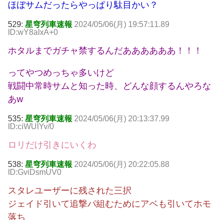
ほぼサムだったらやっぱり駄目かい？
529:
星穹列車速報
2024/05/06(月) 19:57:11.89
ID:wY8aIxA+0
ホタルまでガチャ禁するんだああああああ！！！
ってやつめっちゃ多いけど
戦闘中常時サムと知った時、どんな顔するんやろな
あw
535:
星穹列車速報
2024/05/06(月) 20:13:37.99
ID:ciWUIYv/0
ロリだけ引きにいくわ
538:
星穹列車速報
2024/05/06(月) 20:22:05.88
ID:GviDsmUV0
スタレユーザーに残された三択
ジェイド引いて追撃パ組むためにアベも引いてホモ
落ち