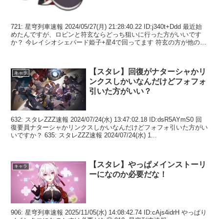
721: 星穹列車速報 2024/05/27(月) 21:28:40.22 ID:j340t+Ddd 最近始
めたんですが、ロビンと符玄ならどっち狙いに行った方がいいです
か？ 今レイシオシェパード姫子+星4で回ってます 符玄の方が他のメ
ンバー...
【スタレ】回復がナターシャかリ
キャラ
ンクスしかいなんだけどフォフォ
引いた方がいい？
632: スタレZZZ速報 2024/07/24(水) 13:47:02.18 ID:dsR5AYmS0 回
復要員ナターシャかリンクスしかいなんだけどフォフォ引いた方がい
いですか？ 635: スタレZZZ速報 2024/07/24(水) 1...
【スタレ】やっぱメインストーリ
キャラ
ーになのか必要だな！
906: 星穹列車速報 2025/11/05(水) 14:08:42.74 ID:cAjs4idrH やっぱり