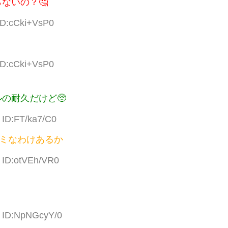
ないの？🤔
ID:cCki+VsP0
ID:cCki+VsP0
の耐久だけど🥺
 ID:FT/ka7/C0
ゴミなわけあるか
3 ID:otVEh/VR0
3 ID:NpNGcyY/0