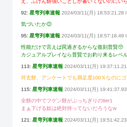
え、ふげん餅強いことしか書いてないのにいら
92:
星穹列車速報
2024/03/11(月) 18:53:21.28 
気づいたか😊
95:
星穹列車速報
2024/03/11(月) 18:57:18.49 
性能だけで言えば罠過ぎるからな復刻普賢🥺
カジュアルプレイなら普賢でお釣り来るレベル
113:
星穹列車速報
2024/03/11(月) 19:37:11.21
符玄餅、アンケートでも満足度100％なのに
115:
星穹列車速報
2024/03/11(月) 19:41:37.9
全餅の中でフゲン餅がぶっちぎりのtier1
まぁ下げる奴は絶対持ってないだろうなw
121:
星穹列車速報
2024/03/11(月) 19:51:42.2