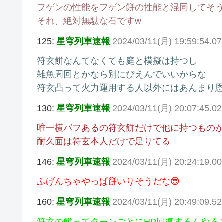
フゲンの性能をフゲン餅の性能と混同してそう
それ、絶対無駄な石ですw
125:
星穹列車速報
2024/03/11(月) 19:59:54.0
符玄餅なんてなくても庭と模擬は持つし
雑魚周回とかなら別にぴえんでいいからな
符玄凸って火力運用する人以外にはあんまり
130:
星穹列車速報
2024/03/11(月) 20:07:45.0
唯一横バフあるの符玄餅だけで他に持つもの
耐久面は符玄本人だけで足りてる
146:
星穹列車速報
2024/03/11(月) 20:24:19.0
ふげんちゃやっぱ餅いりそうだな😎
160:
星穹列車速報
2024/03/11(月) 20:49:09.5
符玄の餅ってターンごとにHP回復するんやろ