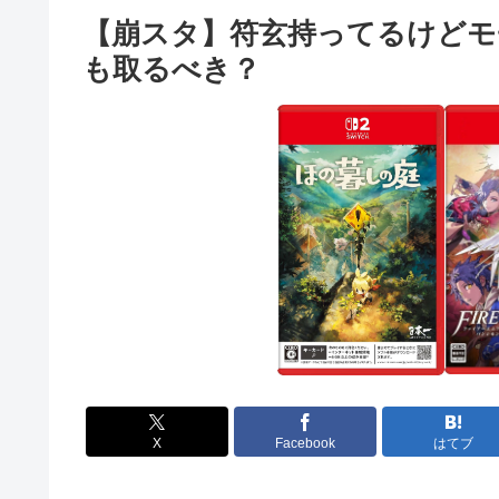
【崩スタ】符玄持ってるけどモ
も取るべき？
X
Facebook
はてブ