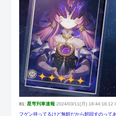
81:
星穹列車速報
2024/03/11(月) 18:44:18.12 
フゲン持ってるけど無餠だから餠回すのって