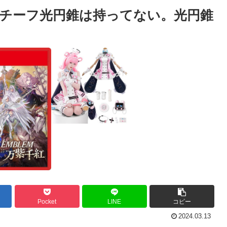
チーフ光円錐は持ってない。光円錐
Pocket
LINE
コピー
2024.03.13