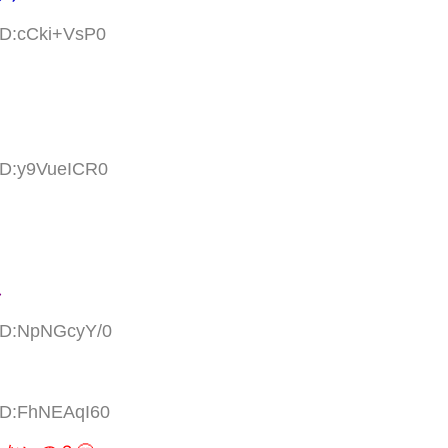
ID:cCki+VsP0
 ID:y9VueICR0
し
 ID:NpNGcyY/0
 ID:FhNEAqI60