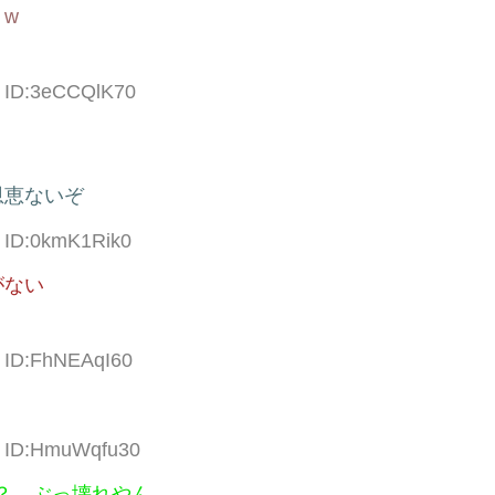
w
7 ID:3eCCQlK70
恩恵ないぞ
2 ID:0kmK1Rik0
がない
0 ID:FhNEAqI60
2 ID:HmuWqfu30
？ ぶっ壊れやん