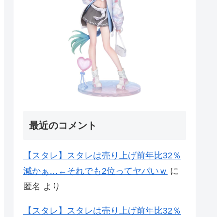
最近のコメント
【スタレ】スタレは売り上げ前年比32％
減かぁ…←それでも2位ってヤバいｗ
に
匿名
より
【スタレ】スタレは売り上げ前年比32％