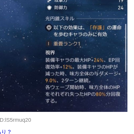
ID:lS5rmuq20
あり？