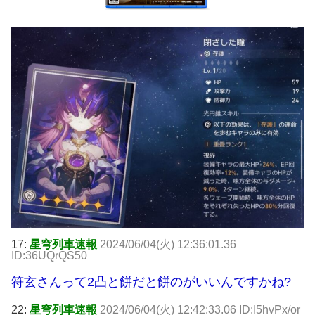
17:
星穹列車速報
2024/06/04(火) 12:36:01.36
ID:36UQrQS50
符玄さんって2凸と餅だと餅のがいいんですかね?
22:
星穹列車速報
2024/06/04(火) 12:42:33.06 ID:I5hvPx/or