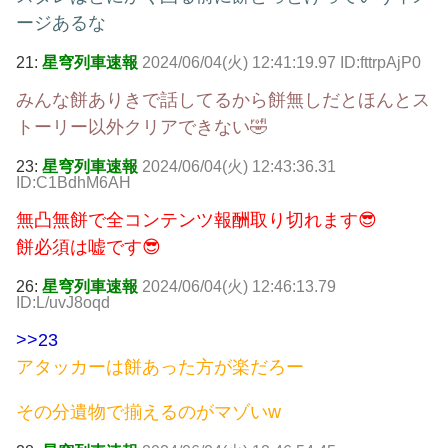
ージあるな
21:
星穹列車速報
2024/06/04(火) 12:41:19.97 ID:fttrpAjP0
みんな餅ありきで話してるから餅無しだとほんとス
トーリー以外クリアできない🤣
23:
星穹列車速報
2024/06/04(火) 12:43:36.31
ID:C1BdhM6AH
無凸無餅で全コンテンツ報酬取り切れます😎
餅必須は嘘です😎
26:
星穹列車速報
2024/06/04(火) 12:46:13.79
ID:L/uvJ8oqd
>>23
アタッカーは餅あった方が楽だろー
その分遺物で揃えるのがマゾいw