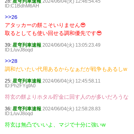
28:
星穹列車速報
2024/06/04(火) 12:46:54.45
ID:C1BdhM6AH
>>26
アタッカーの餅こそいりません😎
取るとしても使い回せる調和優先です😎
39:
星穹列車速報
2024/06/04(火) 13:05:23.49
ID:L/uvJ8oqd
>>28
調和だいたい代用あるからなぁだが戦争もあるしw
25:
星穹列車速報
2024/06/04(火) 12:45:58.11
ID:Ph2FYgfA0
符玄の餅よりホタル貯金に回す人のが多いだろうな
36:
星穹列車速報
2024/06/04(火) 12:58:28.83
ID:L/uvJ8oqd
符玄は無凸でいいよ、マジで十分に強いw