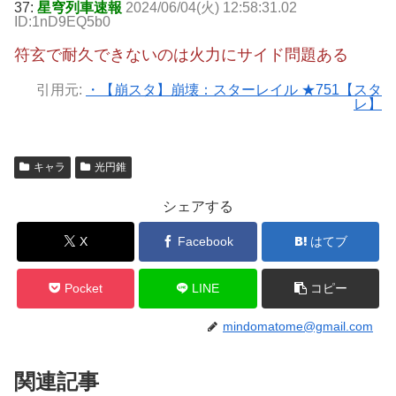
37:
星穹列車速報
2024/06/04(火) 12:58:31.02
ID:1nD9EQ5b0
符玄で耐久できないのは火力にサイド問題ある
引用元:
・【崩スタ】崩壊：スターレイル ★751【スタ
レ】
キャラ
光円錐
シェアする
X
Facebook
はてブ
Pocket
LINE
コピー
mindomatome@gmail.com
関連記事