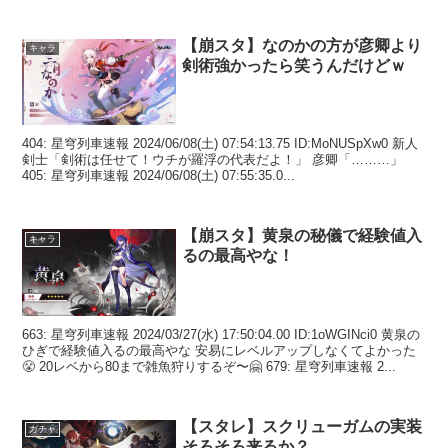
【崩スタ】なのかの方が彦卿より
キャラ
剣術強かったら笑うんだけどｗ
404: 星穹列車速報 2024/06/08(土) 07:54:13.75 ID:MoNUSpXw0 新人
剣士「剣術は任せて！ウチが羅浮の代表だよ！」 彦卿「………」
405: 星穹列車速報 2024/06/08(土) 07:55:35.0...
【崩スタ】黄泉の秘儀で経験値入
キャラ
るの最高やな！
663: 星穹列車速報 2024/03/27(水) 17:50:04.00 ID:1oWGINci0 黄泉の
ひぎで経験値入るの最高やな 安易にレベルアップしなくてよかった
😤 20レベから80まで雑魚狩りするぞ〜🤗 679: 星穹列車速報 2...
【スタレ】スクリューガムの実装
ガチャ
そろそろ来るか？