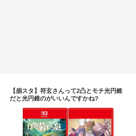
【崩スタ】符玄さんって2凸とモチ光円錐
だと光円錐のがいいんですかね?