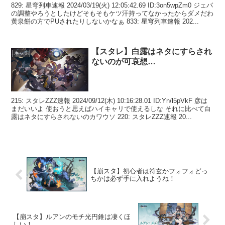
829: 星穹列車速報 2024/03/19(火) 12:05:42.69 ID:3on5wpZm0 ジェパ
の調整やろうとしたけどそもそもケツ汗持ってなかったからダメだわ
黄泉餅の方でPUされたりしないかなぁ 833: 星穹列車速報 202...
【スタレ】白露はネタにすらされ
キャラ
ないのが可哀想…
215: スタレZZZ速報 2024/09/12(木) 10:16:28.01 ID:Yn/l5pVkF 彦は
まだいいよ 使おうと思えばハイキャリで使えるしな それに比べて白
露はネタにすらされないのカワウソ 220: スタレZZZ速報 20...
【崩スタ】初心者は符玄かフォフォどっ
ちかは必ず手に入れようね！
【崩スタ】ルアンのモチ光円錐は凄くほ
しい！