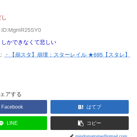
だし
70 ID:MgmR25SY0
としかできなくて悲しい
:
・【崩スタ】崩壊：スターレイル ★695【スタレ】
ェアする
Facebook
はてブ
LINE
コピー
mindomatome@gmail.com