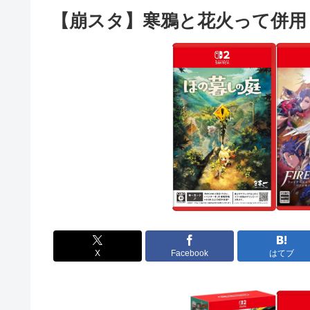
【崩スタ】寒鴉と花火って併用
X
Facebook
はてブ