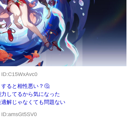
3 ID:C15WxAvc0
すると相性悪い？🤔
能力してるから気になった
最適解じゃなくても問題ない
6 ID:amsGt5SV0