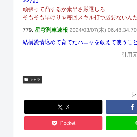
>>791
頑張って凸するか素早さ厳選しろ
そもそも早けりゃ毎回スキル打つ必要ないん
779:
星穹列車速報
2024/03/07(木) 06:48:34.
結構愛情込めて育てたハニャを敢えて使うこ
引用元
キャラ
シ
X
Pocket