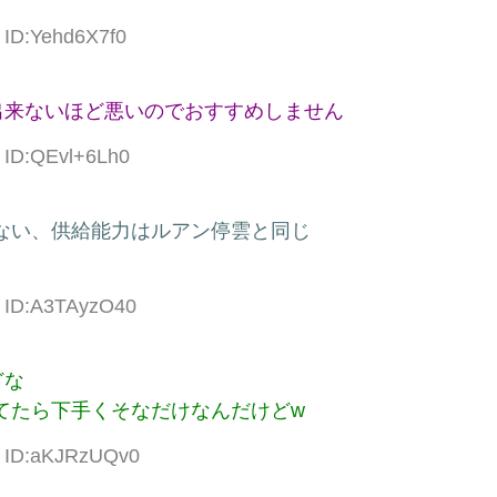
 ID:Yehd6X7f0
出来ないほど悪いのでおすすめしません
8 ID:QEvl+6Lh0
ない、供給能力はルアン停雲と同じ
5 ID:A3TAyzO40
どな
てたら下手くそなだけなんだけどw
2 ID:aKJRzUQv0