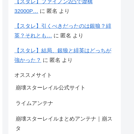
【スタレ】ファイノン2凸で虚構
32000P…
に
匿名
より
【スタレ】引くべきだったのは銀狼？緋
英？それとも…
に
匿名
より
【スタレ】結局、銀狼と緋英はどっちが
強かった？
に
匿名
より
オススメサイト
崩壊スターレイル公式サイト
ライムアンテナ
崩壊スターレイルまとめアンテナ｜崩ス
タ