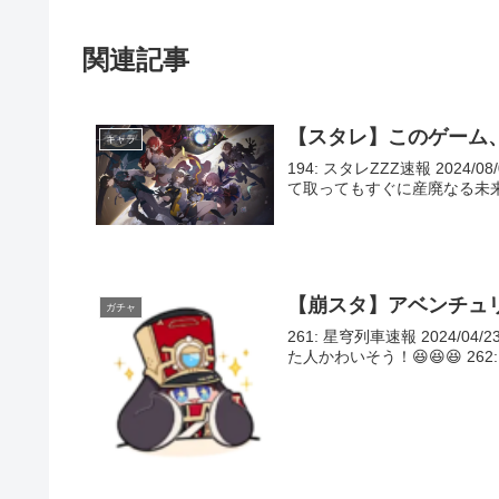
関連記事
【スタレ】このゲーム
キャラ
194: スタレZZZ速報 2024/08
て取ってもすぐに産廃なる未来 196: 
【崩スタ】アベンチュ
ガチャ
261: 星穹列車速報 2024/04/
た人かわいそう！😆😆😆 262: 星穹