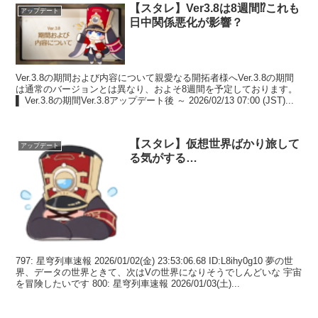
【スタレ】Ver3.8は8週間⁉これも
アップデート
日中関係悪化が影響？
Ver.3.8の期間および内容について親愛なる開拓者様へVer.3.8の期間
は通常のバージョンとは異なり、およそ8週間を予定しております。
▌ Ver.3.8の期間Ver.3.8アップデート後 ～ 2026/02/13 07:00 (JST)...
【スタレ】仮想世界ばかり旅して
アップデート
る気がする…
797: 星穹列車速報 2026/01/02(金) 23:53:06.68 ID:L8ihy0g10 夢の世
界、データの世界ときて、次はVの世界になりそうでしんどいな 宇宙
を冒険したいです 800: 星穹列車速報 2026/01/03(土)...