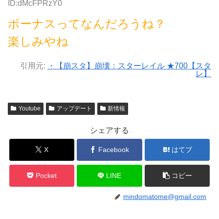
ID:dMcFPRzY0
ボーナスってなんだろうね？
楽しみやね
引用元:
・【崩スタ】崩壊：スターレイル ★700【スタ
レ】
Youtube
アップデート
新情報
シェアする
X
Facebook
はてブ
Pocket
LINE
コピー
mindomatome@gmail.com