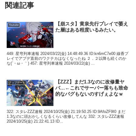
関連記事
【崩スタ】黄泉先行プレイで萎え
Youtube
た層はある程度いるみたい。
449: 星穹列車速報 2024/03/22(金) 14:48:49.36 ID:kn6mC7e00 線香プ
レイでアプデ直前のワクテカはなくなったね ２．２以降も続くのか
な(´・ω・｀) 457: 星穹列車速報 2024/03/22(金) ...
【ZZZ】まだ1.3なのに改修量ヤ
アップデート
バ…←これでサーバー落ちも致命
的なバグもないのすげぇよなｗ
322: スタレZZZ速報 2024/10/25(金) 21:19:50.25 ID:9AfoZF9I0 まだ
1.3なのに頭おかしくなるくらい改修してんな 332: スタレZZZ速報
2024/10/25(金) 21:22:41.13 ID...