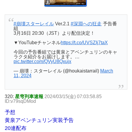
#崩壊スターレイル
Ver.2.1
#深淵への狂走
予告番
組
3月16日 20:30（JST）より配信決定！
▼YouTubeチャンネル
https://t.co/UVSZIj7taX
今回の予告番組では黄泉とアベンチュリンのキャ
ラクタ紹介をお届けします。…
pic.twitter.com/QVyU8Qxujx
— 崩壊：スターレイル (@houkaistarrail)
March
11, 2024
320:
星穹列車速報
2024/03/15(金) 07:03:58.85
ID:v79sqDMod
予想
黄泉アベンチュリン実装予告
20連配布