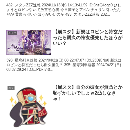
482: スタレZZZ速報 2024/11/13(水) 14:13:41.59 ID:5nzQ4cqc0 ひし
ょうとロビン引いて放置初心者 今日姫子とアベンチュリン引いたん
だが 黄泉も引いたほうがいいのか 493: スタレZZZ速報 202...
【崩スタ】新規はロビンと符玄だ
キャラ
ったら耐久の符玄優先したほうが
いい？
393: 星穹列車速報 2024/04/21(日) 08:22:47.07 ID:L23DjCNs0 新規は
ロビンと符玄だったら耐久優先？ 395: 星穹列車速報 2024/04/21(日)
08:37:29.24 ID:8aPDxf7r0...
【崩スタ】自分の彼女が無凸とか
ネタ
恥ずかしいでしょｗ2凸しなき
ゃ！