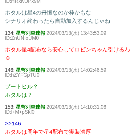
ID:HRxKOPx9M
ホタルは星4の丹恒なのか枠かもな
シナリオ終わったら自動加入するんじゃね
134:
星穹列車速報
2024/03/13(水) 13:43:53.09
ID:ZnUNioUM0
ホタル星4配布なら安心してロビンちゃん引けるわ
☺
146:
星穹列車速報
2024/03/13(水) 14:02:46.59
ID:hZYFGpTU0
ブートヒル？
ホタルは？
153:
星穹列車速報
2024/03/13(水) 14:10:31.06
ID:I+M+pSkf0
>>146
ホタルは周年で星4配布で実装濃厚