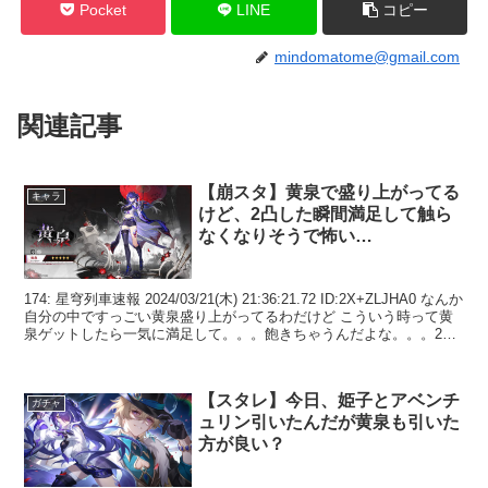
Pocket
LINE
コピー
mindomatome@gmail.com
関連記事
【崩スタ】黄泉で盛り上がってる
キャラ
けど、2凸した瞬間満足して触ら
なくなりそうで怖い…
174: 星穹列車速報 2024/03/21(木) 21:36:21.72 ID:2X+ZLJHA0 なんか
自分の中ですっごい黄泉盛り上がってるわだけど こういう時って黄
泉ゲットしたら一気に満足して。。。飽きちゃうんだよな。。。2凸
した瞬間...
【スタレ】今日、姫子とアベンチ
ガチャ
ュリン引いたんだが黄泉も引いた
方が良い？