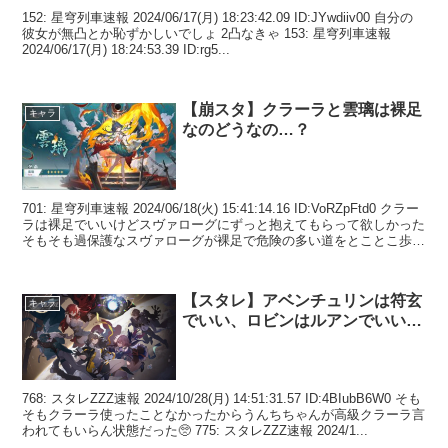
152: 星穹列車速報 2024/06/17(月) 18:23:42.09 ID:JYwdiiv00 自分の
彼女が無凸とか恥ずかしいでしょ 2凸なきゃ 153: 星穹列車速報
2024/06/17(月) 18:24:53.39 ID:rg5...
【崩スタ】クラーラと雲璃は裸足
キャラ
なのどうなの…？
701: 星穹列車速報 2024/06/18(火) 15:41:14.16 ID:VoRZpFtd0 クラー
ラは裸足でいいけどスヴァローグにずっと抱えてもらって欲しかった
そもそも過保護なスヴァローグが裸足で危険の多い道をとことこ歩か
せるの...
【スタレ】アベンチュリンは符玄
キャラ
でいい、ロビンはルアンでいい…
768: スタレZZZ速報 2024/10/28(月) 14:51:31.57 ID:4BIubB6W0 そも
そもクラーラ使ったことなかったからうんちちゃんが高級クラーラ言
われてもいらん状態だった🥺 775: スタレZZZ速報 2024/1...