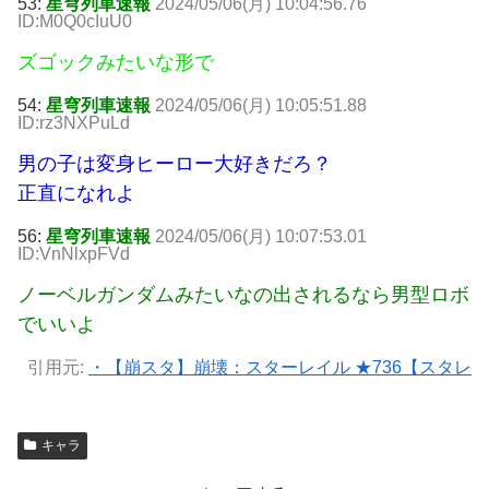
53:
星穹列車速報
2024/05/06(月) 10:04:56.76
ID:M0Q0cIuU0
ズゴックみたいな形で
54:
星穹列車速報
2024/05/06(月) 10:05:51.88
ID:rz3NXPuLd
男の子は変身ヒーロー大好きだろ？
正直になれよ
56:
星穹列車速報
2024/05/06(月) 10:07:53.01
ID:VnNlxpFVd
ノーベルガンダムみたいなの出されるなら男型ロボ
でいいよ
引用元:
・【崩スタ】崩壊：スターレイル ★736【スタレ
キャラ