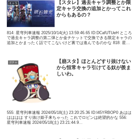
【スタレ】過去キャラ調整とか限
キャラ
定キャラ交換の追加とかってこれ
からもあるの？
814: 星穹列車速報 2025/10/14(火) 13:59:46.65 ID:DCafUTUeH ところ
で過去キャラ調整の第二弾とか金チケットで交換できる限定キャラの
追加とかまったく話でてこないけど裏では進んでるのかな 818: 星穹
列...
【崩スタ】ほとんどすり抜けない
ガチャ
から恒常キャラ引けてる奴が羨ま
しいわ。
555: 星穹列車速報 2024/05/18(土) 23:20:25.36 ID:l45YRBOP0 あはは
はははは すり抜け姫子来ちゃった これでロビンは絶望的かな 556:
星穹列車速報 2024/05/18(土) 23:21:44.9...