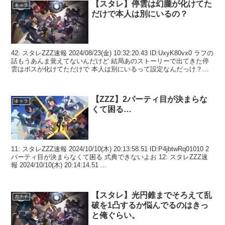
【スタレ】停雲は幻朧が化けてた
キャラ
だけで本人は別にいるの？
42: スタレZZZ速報 2024/08/23(金) 10:32:20.43 ID:UxyK80vx0 ラフの
話もうあんま覚えてないんだけど 結局あのストーリーで出てきた停
雲はボスが化けてただけで 本人は別にいるって設定なんだっけ？
49:...
【ZZZ】2パーティ目が決まらな
キャラ
くて困る…
11: スタレZZZ速報 2024/10/10(木) 20:13:58.51 ID:P4jbtwRq01010 2
パーティ目が決まらなくて困る 式典できないよお 12: スタレZZZ速
報 2024/10/10(木) 20:14:14.51 ...
【スタレ】光円錐までそろえて乱
ガチャ
破を1凸するか悩んでるのはきっ
と俺ぐらい。