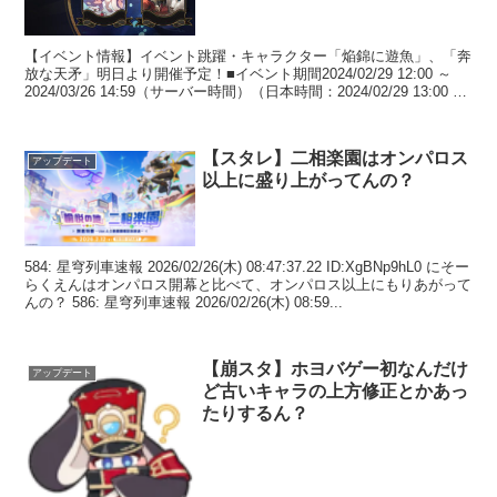
【イベント情報】イベント跳躍・キャラクター「焔錦に遊魚」、「奔
放な天矛」明日より開催予定！■イベント期間2024/02/29 12:00 ～
2024/03/26 14:59（サーバー時間）（日本時間：2024/02/29 13:00 ～
...
【スタレ】二相楽園はオンパロス
アップデート
以上に盛り上がってんの？
584: 星穹列車速報 2026/02/26(木) 08:47:37.22 ID:XgBNp9hL0 にそー
らくえんはオンパロス開幕と比べて、オンパロス以上にもりあがって
んの？ 586: 星穹列車速報 2026/02/26(木) 08:59...
【崩スタ】ホヨバゲー初なんだけ
アップデート
ど古いキャラの上方修正とかあっ
たりするん？