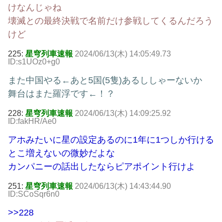
けなんじゃね
壊滅との最終決戦で名前だけ参戦してくるんだろう
けど
225:
星穹列車速報
2024/06/13(木) 14:05:49.73
ID:s1UOz0+g0
また中国やる←あと5国(5隻)あるししゃーないか
舞台はまた羅浮です←！？
228:
星穹列車速報
2024/06/13(木) 14:09:25.92
ID:fakHR/Ae0
アホみたいに星の設定あるのに1年に1つしか行ける
とこ増えないの微妙だよな
カンパニーの話出したならピアポイント行けよ
251:
星穹列車速報
2024/06/13(木) 14:43:44.90
ID:SCoSqr6n0
>>228