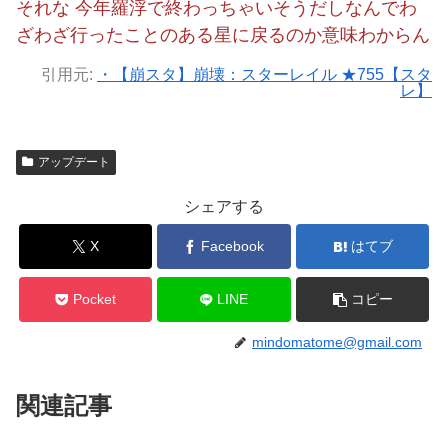
それな 今年羅浮で終わっちゃいそうだしなんでわ
ざわざ行ったことのある星に戻るのか意味わからん
引用元:
・【崩スタ】崩壊：スターレイル ★755【スタ
レ】
アップデート
シェアする
X
Facebook
はてブ
Pocket
LINE
コピー
mindomatome@gmail.com
関連記事