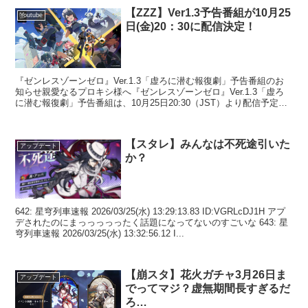
【ZZZ】Ver1.3予告番組が10月25
Youtube
日(金)20：30に配信決定！
『ゼンレスゾーンゼロ』Ver.1.3「虚ろに潜む報復劇」予告番組のお
知らせ親愛なるプロキシ様へ『ゼンレスゾーンゼロ』Ver.1.3「虚ろ
に潜む報復劇」予告番組は、10月25日20:30（JST）より配信予定で
す！『ゼンレスゾーンゼロ』公式配...
【スタレ】みんなは不死途引いた
アップデート
か？
642: 星穹列車速報 2026/03/25(水) 13:29:13.83 ID:VGRLcDJ1H アプ
デされたのにまっっっっったく話題になってないのすごいな 643: 星
穹列車速報 2026/03/25(水) 13:32:56.12 I...
【崩スタ】花火ガチャ3月26日ま
アップデート
でってマジ？虚無期間長すぎるだ
ろ…