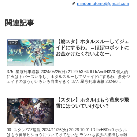
mindomatome@gmail.com
関連記事
【崩スタ】ホタルスルーしてジェ
キャラ
イドにするわ。←ほぼロボットに
お金かけたくないよなー。
375: 星穹列車速報 2024/05/26(日) 21:29:53.64 ID:kAvolH3V0 個人的
に火はトパーズいるし、ホタルスルーしてジェイドにするわ。多分ジ
ェイドのほうがいろいろ自由がきく 377: 星穹列車速報 2024/0...
【スタレ】ホタルはもう黄泉や飛
キャラ
霄にはついていけない？
90: スタレZZZ速報 2024/11/26(火) 20:26:10.91 ID:IbrH8Dal0 ホタル
はもう黄泉ヒショウについてけてないな ランハも多少の接待じゃ雑