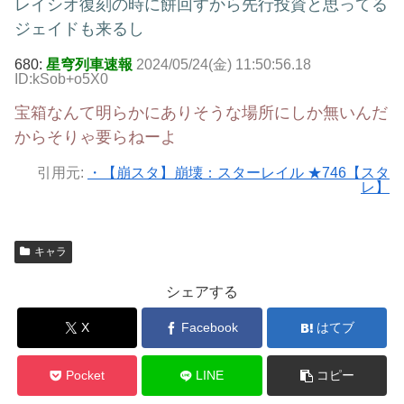
レイシオ復刻の時に餅回すから先行投資と思ってる
ジェイドも来るし
680:
星穹列車速報
2024/05/24(金) 11:50:56.18
ID:kSob+o5X0
宝箱なんて明らかにありそうな場所にしか無いんだ
からそりゃ要らねーよ
引用元:
・【崩スタ】崩壊：スターレイル ★746【スタ
レ】
キャラ
シェアする
X
Facebook
はてブ
Pocket
LINE
コピー