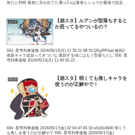
魚だと判明 最初に言われてた通り2.xは黄泉ヒショウが最強で設定さ
れ...
【崩スタ】ルアンが型落ちすると
キャラ
か思ってるやついるの？
550: 星穹列車速報 2024/05/13(月) 11:35:21.98 ID:Q5yjRP6ad 毎回2
体新キャラ追加ってきついな 復刻する頃にはもう型落ちだし 556: 星
穹列車速報 2024/05/13(月) 11:40:56.22...
【崩スタ】弱くても推しキャラを
キャラ
使うのが正解やで！
694: 星穹列車速報 2024/05/17(金) 02:04:47.65 ID:eXd314b00 弱くて
も推しを使うのが正解やで 695: 星穹列車速報 2024/05/17(金)