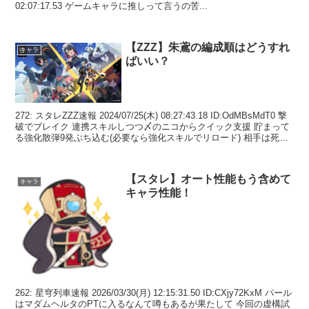
02:07:17.53 ゲームキャラに推しって言うの苦...
【ZZZ】朱鳶の編成順はどうすれ
キャラ
ばいい？
272: スタレZZZ速報 2024/07/25(木) 08:27:43.18 ID:OdMBsMdT0 撃
破でブレイク 連携スキルしつつ〆のニコからクイック支援 貯まって
る強化散弾9発ぶち込む(必要なら強化スキルでリロード) 相手は死ぬ
...
【スタレ】オート性能もう含めて
キャラ
キャラ性能！
262: 星穹列車速報 2026/03/30(月) 12:15:31.50 ID:CXjy72KxM パール
はマダムヘルタのPTに入るなんて噂もあるが果たして 今回の虚構試