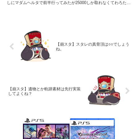
しにマダムヘルタで前半行ってみたが25000しか取れなくてわろた
か...
【崩スタ】スタレの真骨頂は○○でしょう
ね。
【崩スタ】遺物とか軌跡素材は先行実装
してよくね？