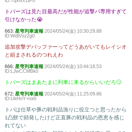
ID:TqxNX1tP0
トパーズは見た目最高だが性能が追撃パ専用すぎて
引けなかった😭
663:
星穹列車速報
2024/05/24(金) 10:30:29.88
ID:WdtVsz2g0
追加攻撃デバッファーってどうあがいてもレイシオ
と組まされるのつれえわ
666:
星穹列車速報
2024/05/24(金) 10:44:18.53
ID:LJwCCMBk0
トパーズはまあたまに列車に来るからいいだろ🙄
672:
星穹列車速報
2024/05/24(金) 11:25:09.86
ID:UkHnY+nx0
トパは仕草や豚の戦利品漁りに役立つと思ったから
1凸餅で頻発したけど正直豚の戦利品の恩恵を感じ
れてない