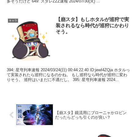
多そうだけど 649: スタレZZZ速報 2024/07/30(火) ...
【崩スタ】もしホタルが巡狩で実
キャラ
装されるなら時代が巡狩にかわり
そう。
394: 星穹列車速報 2024/03/24(日) 00:44:22.40 ID:jewI4ZQja ホタルっ
て実装されたら巡狩になるのかね。 もし巡狩なら時代が巡狩に変わ
りそう。 巡狩はいまだに不遇だし。 395: 星穹列車速報 2024...
【崩スタ】鏡流用にブローニャかロビン
だったらどっち引くのが良い？