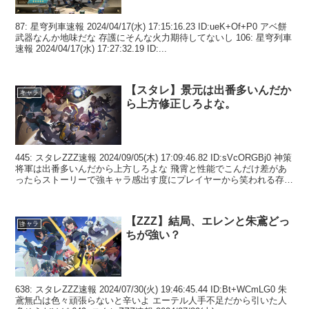
87: 星穹列車速報 2024/04/17(水) 17:15:16.23 ID:ueK+Of+P0 アベ餅
武器なんか地味だな 存護にそんな火力期待してないし 106: 星穹列車
速報 2024/04/17(水) 17:27:32.19 ID:...
【スタレ】景元は出番多いんだか
キャラ
ら上方修正しろよな。
445: スタレZZZ速報 2024/09/05(木) 17:09:46.82 ID:sVcORGBj0 神策
将軍は出番多いんだから上方しろよな 飛霄と性能でこんだけ差があ
ったらストーリーで強キャラ感出す度にプレイヤーから笑われる存在
になっ...
【ZZZ】結局、エレンと朱鳶どっ
キャラ
ちが強い？
638: スタレZZZ速報 2024/07/30(火) 19:46:45.44 ID:Bt+WCmLG0 朱
鳶無凸は色々頑張らないと辛いよ エーテル人手不足だから引いた人