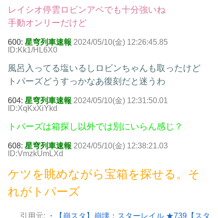
レイシオ停雲ロビンアベでも十分強いね
手動オンリーだけど
600:
星穹列車速報
2024/05/10(金) 12:26:45.85
ID:Kk1/HL6X0
風呂入ってる塩いるしロビンちゃんも取ったけど
トパーズどうすっかなあ復刻だと迷うわ
604:
星穹列車速報
2024/05/10(金) 12:31:50.01
ID:XqKxXiYkd
トパーズは箱探し以外では別にいらん感じ？
608:
星穹列車速報
2024/05/10(金) 12:38:21.03
ID:VmzkUmLXd
ケツを眺めながら宝箱を探せる。そ
れがトパーズ
引用元:
・【崩スタ】崩壊：スターレイル ★739【スタ