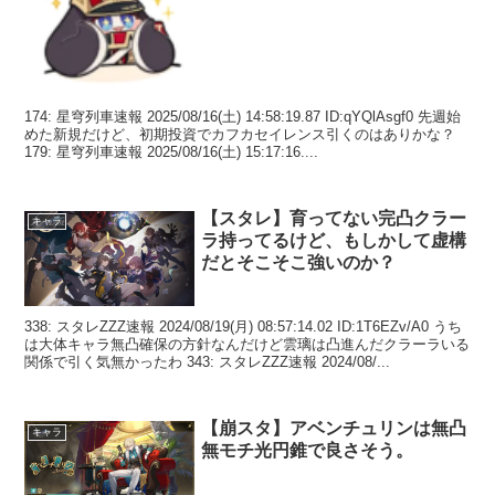
174: 星穹列車速報 2025/08/16(土) 14:58:19.87 ID:qYQlAsgf0 先週始
めた新規だけど、初期投資でカフカセイレンス引くのはありかな？
179: 星穹列車速報 2025/08/16(土) 15:17:16....
【スタレ】育ってない完凸クラー
キャラ
ラ持ってるけど、もしかして虚構
だとそこそこ強いのか？
338: スタレZZZ速報 2024/08/19(月) 08:57:14.02 ID:1T6EZv/A0 うち
は大体キャラ無凸確保の方針なんだけど雲璃は凸進んだクラーラいる
関係で引く気無かったわ 343: スタレZZZ速報 2024/08/...
【崩スタ】アベンチュリンは無凸
キャラ
無モチ光円錐で良さそう。