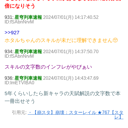
倍になりそう
931:
星穹列車速報
2024/07/01(月) 14:17:40.52
ID:fSAbnNrvM
>>927
ホタルちゃんのスキルが未だに理解できません🥺
934:
星穹列車速報
2024/07/01(月) 14:37:50.70
ID:fSAbnNrvM
スキルの文字数のインフレがやびぁい
936:
星穹列車速報
2024/07/01(月) 14:43:47.69
ID:ImETVlBA0
5年くらいしたら新キャラの天賦解説の文字数で本
一冊出せそう
引用元:
・【崩スタ】崩壊：スターレイル ★767【スタ
レ】