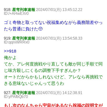
918:
星穹列車速報
2024/07/01(月) 13:45:12.22
ID:/+AHwEXr0
ゴミ奇物と取ってない祝福集めながら義務階差やっ
たら普通に負けた🥺
919:
星穹列車速報
2024/07/01(月) 13:54:58.33
ID:qqrxWRRx0
>>918
俺かよ
てか、アレ何度挑戦やり直しても敵が同じ手順で同
じ味方殺しにくるの調整下手すぎんか？
オートだからかもしれないけど、アレなら再挑戦で
きる意味ないじゃんって思うわ
927:
星穹列車速報
2024/07/01(月) 14:12:38.91
ID:yPAfbQb70
もし次のなんちゃら宇宙があるなら祝福の説明文が