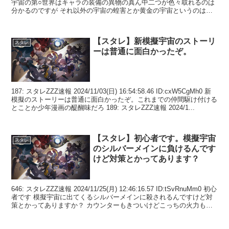
宇宙の第○世界はキャラの装備の異物の真ん中二つが色々取れるのは
分かるのですが それ以外の宇宙の蝗害とか黄金の宇宙というのは何
を目的...
【スタレ】新模擬宇宙のストーリ
スタレ
ーは普通に面白かったぞ。
187: スタレZZZ速報 2024/11/03(日) 16:54:58.46 ID:cxW5CgMh0 新
模擬のストーリーは普通に面白かったぞ。これまでの仲間駆け付ける
とことか少年漫画の醍醐味だろ 189: スタレZZZ速報 2024/1...
【スタレ】初心者です。模擬宇宙
スタレ
のシルバーメインに負けるんです
けど対策とかってあります？
646: スタレZZZ速報 2024/11/25(月) 12:46:16.57 ID:tSvRnuMm0 初心
者です 模擬宇宙に出てくるシルバーメインに殺されるんですけど対
策とかってありますか？ カウンターもきついけどこっちの火力も低
くてき...