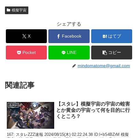
模擬宇宙
シェアする
X
Facebook
はてブ
Pocket
LINE
コピー
mindomatome@gmail.com
関連記事
【スタレ】模擬宇宙の宇宙の蝗害
スタレ
とか黄金の宇宙って何を目的に行
くところ？
167: スタレZZZ速報 2024/08/15(木) 02:22:24.38 ID:l+bS4BZrM 模擬