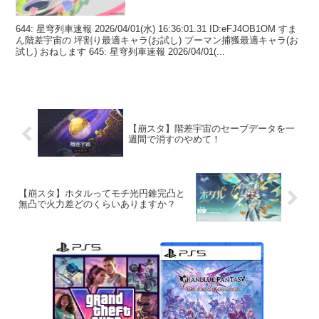
644: 星穹列車速報 2026/04/01(水) 16:36:01.31 ID:eFJ4OB1OM すま
ん階差宇宙の 坪割り最適キャラ(お試し) プーマン捕獲最適キャラ(お
試し) おねします 645: 星穹列車速報 2026/04/01(...
【崩スタ】階差宇宙のセーブデータを一
週間で消すのやめて！
【崩スタ】ホタルってモチ光円錐完凸と
無凸で火力差どのくらいありますか？