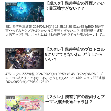
【崩スタ】階差宇宙の浮煙とかい
模擬宇宙
う目玉強すぎない？？
881: 星穹列車速報 2024/06/24(月) 16:25:15.20 ID:xpE58pE00 階差宇
宙やってみたけど浮煙とかいう目玉強すぎない…？ 即時行動＋速度
大幅アップ付与、こっちには行動順遅らせでずっと俺のターンしてく
る…鬼丸...
【スタレ】階差宇宙のプロトコル
スタレ
8クリアできないわ。どうしたら
いい？
475: スタレZZZ速報 2024/09/20(金) 06:59:46.48 ID:Csq0sMPM0 プ
ロトコル8クリアできないわ。どうしたらいい？ 476: スタレZZZ速報
2024/09/20(金) 07:03:01.26 ID:...
【スタレ】階差宇宙の壺割りとプ
キャラ
ーマン捕獲最適キャラは？