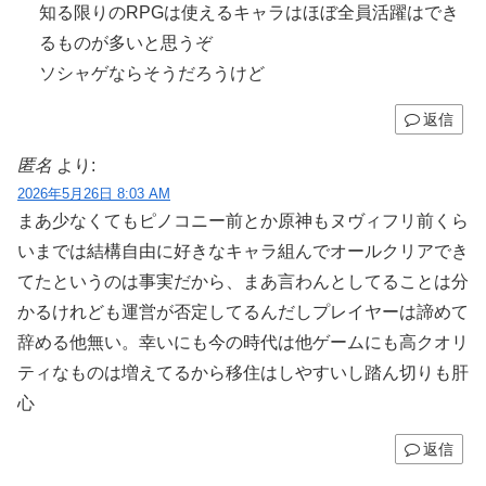
知る限りのRPGは使えるキャラはほぼ全員活躍はでき
るものが多いと思うぞ
ソシャゲならそうだろうけど
返信
匿名
より:
2026年5月26日 8:03 AM
まあ少なくてもピノコニー前とか原神もヌヴィフリ前くら
いまでは結構自由に好きなキャラ組んでオールクリアでき
てたというのは事実だから、まあ言わんとしてることは分
かるけれども運営が否定してるんだしプレイヤーは諦めて
辞める他無い。幸いにも今の時代は他ゲームにも高クオリ
ティなものは増えてるから移住はしやすいし踏ん切りも肝
心
返信