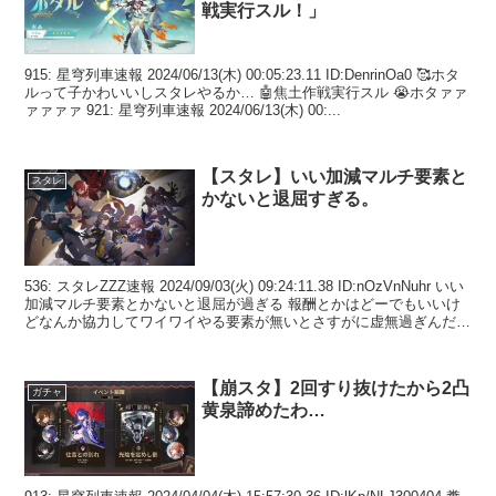
戦実行スル！」
915: 星穹列車速報 2024/06/13(木) 00:05:23.11 ID:DenrinOa0 🥰ホタ
ルって子かわいいしスタレやるか… 🤖焦土作戦実行スル 😭ホタァァ
ァァァァ 921: 星穹列車速報 2024/06/13(木) 00:...
【スタレ】いい加減マルチ要素と
スタレ
かないと退屈すぎる。
536: スタレZZZ速報 2024/09/03(火) 09:24:11.38 ID:nOzVnNuhr いい
加減マルチ要素とかないと退屈が過ぎる 報酬とかはどーでもいいけ
どなんか協力してワイワイやる要素が無いとさすがに虚無過ぎんだろ
53...
【崩スタ】2回すり抜けたから2凸
ガチャ
黄泉諦めたわ…