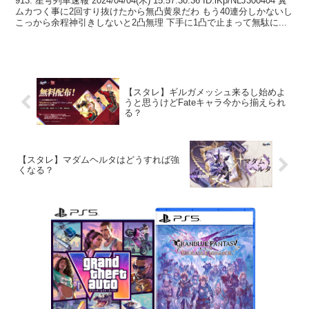
913: 星穹列車速報 2024/04/04(木) 15:57:30.36 ID:lKp/NLJ300404 糞
ムカつく事に2回すり抜けたから無凸黄泉だわ もう40連分しかないし
こっから余程神引きしないと2凸無理 下手に1凸で止まって無駄に...
【スタレ】ギルガメッシュ来るし始めよ
うと思うけどFateキャラ今から揃えられ
る？
【スタレ】マダムヘルタはどうすれば強
くなる？