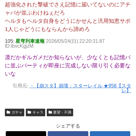
超強化された撃破でさえ記憶に届いてないのにアチ
ャパが並ぶわけねぇだろ
ヘルタもヘルタ自身をどうにかせんと汎用知恵サポ
1人じゃどうにもならんから諦めろ
105:
星穹列車速報
2026/05/24(日) 22:20:31.87
ID:IbvcKgjzM
凛だかギルガメだか知らないが、少なくとも記憶パ
に並ぶパーティが即座に完成しない限り引く必要な
いな
引用元:
・【崩スタ】崩壊：スターレイル ★958【スタ
レ】
ガチャ
キャラ
要望・不満
シェアする