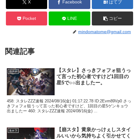
X
Facebook
はてブ
Pocket
LINE
コピー
mindomatome@gmail.com
関連記事
【スタレ】さっきフォフォ狙うっ
ガチャ
て言った初心者ですけど1回目の
星5で○○出ましたー。
458: スタレZZZ速報 2024/08/16(金) 01:17:22.78 ID:2Evm89Vp0 さっ
きフォフォ狙うって言った初心者ですけど、1回目の星5ゲンキョウ
出ましたー 460: スタレZZZ速報 2024/08/16(金) ...
【崩スタ】黄泉かっけぇしスタイ
キャラ
ルいいから気持ちよく引かせてく