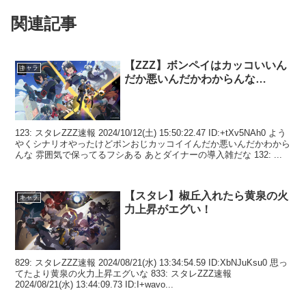
関連記事
【ZZZ】ボンペイはカッコいいん
キャラ
だか悪いんだかわからんな…
123: スタレZZZ速報 2024/10/12(土) 15:50:22.47 ID:+tXv5NAh0 よう
やくシナリオやったけどポンおじカッコイイんだか悪いんだかわから
んな 雰囲気で保ってるフシある あとダイナーの導入雑だな 132: ...
【スタレ】椒丘入れたら黄泉の火
キャラ
力上昇がエグい！
829: スタレZZZ速報 2024/08/21(水) 13:34:54.59 ID:XbNJuKsu0 思っ
てたより黄泉の火力上昇エグいな 833: スタレZZZ速報
2024/08/21(水) 13:44:09.73 ID:I+wavo...