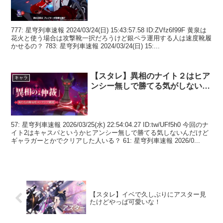
777: 星穹列車速報 2024/03/24(日) 15:43:57.58 ID:ZVfz6f99F 黄泉は
花火と使う場合は攻撃靴一択だろうけど銀ペラ運用する人は速度靴履
かせるの？ 783: 星穹列車速報 2024/03/24(日) 15:...
【スタレ】異相のナイト２はヒア
キャラ
ンシー無しで勝てる気がしない…
57: 星穹列車速報 2026/03/25(水) 22:54:04.27 ID:tw/UFf5h0 今回のナ
イト2はキャスパというかヒアンシー無しで勝てる気しないんだけど
ギャラガーとかでクリアした人いる？ 61: 星穹列車速報 2026/0...
【スタレ】イベで久しぶりにアスター見
たけどやっぱ可愛いな！