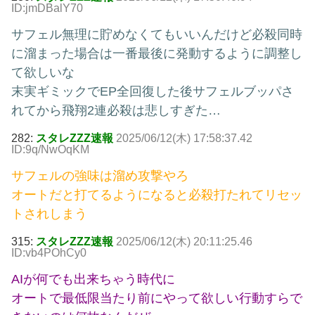
ID:jmDBalY70
サフェル無理に貯めなくてもいいんだけど必殺同時
に溜まった場合は一番最後に発動するように調整し
て欲しいな
末実ギミックでEP全回復した後サフェルブッパさ
れてから飛翔2連必殺は悲しすぎた…
282:
スタレZZZ速報
2025/06/12(木) 17:58:37.42
ID:9q/NwOqKM
サフェルの強味は溜め攻撃やろ
オートだと打てるようになると必殺打たれてリセッ
トされしまう
315:
スタレZZZ速報
2025/06/12(木) 20:11:25.46
ID:vb4POhCy0
AIが何でも出来ちゃう時代に
オートで最低限当たり前にやって欲しい行動すらで