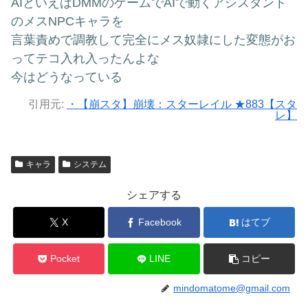
AIといえばDMMのゲームでAIで動くアシスタント
のメスNPCキャラを
言葉責めで調教して完全にメス奴隷にした変態がお
ってテコ入れ入ったんよな
今はどうなっている
引用元:
・【崩スタ】崩壊：スターレイル ★883【スタ
レ】
キャラ
システム
シェアする
X
Facebook
はてブ
Pocket
LINE
コピー
mindomatome@gmail.com