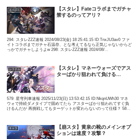
【スタレ】Fateコラボまでガチャ
イベント
禁するのってアリ？
294: スタレZZZ速報 2024/08/23(金) 18:25:41.15 ID:TnxJU3av0 ファ
イトコラボまでガチャ石温存、とな考えてるなら正気じゃないからど
っかでガチャしようよw 298: スタレZZZ速報 2024/08/...
【スタレ】マネーウォーズでアス
システム
ターばかり狙われて負ける…
579: 星穹列車速報 2025/11/23(日) 13:53:42.15 ID:NkqnUWh30 マネ
ウォで持続ダメタイプで固めてたら アスターばかり狙われてすぐ負
けるんだが 再挑戦してもターゲットが変わらないのって仕様？ 580:
星...
【崩スタ】黄泉の靴のメインオプ
キャラ
ションは速度？攻撃？